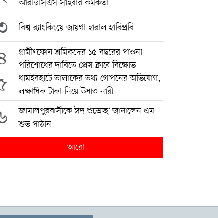
আরডিসিএস সাইবার কর্মকর্তা
৩
বিশ্ব র‍্যাংকিংয়ে জায়গা হারাল হাবিপ্রবি
৪
গ্রামীণফোন শ্রমিকদের ১৫ বছরের পাওনা
পরিশোধের দাবিতে প্রেস ক্লাবে বিক্ষোভ
৫
ধামইরহাটে তালাকের তথ্য গোপনের অভিযোগ,
লক্ষাধিক টাকা নিয়ে উধাও নারী
৬
জামালপুরবাসীকে ঈদ শুভেচ্ছা জানালেন এম
শুভ পাঠান
আরো