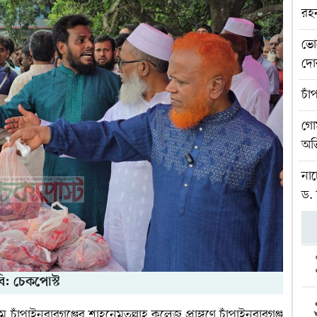
রহ
ভো
দোক
চাঁ
গোম
অভ
নাচ
ড.
ি: চেকপোস্ট
চাঁপাইনবাবগঞ্জের শাহনেমতুল্লাহ কলেজ প্রাঙ্গণে চাঁপাইনবাবগঞ্জ