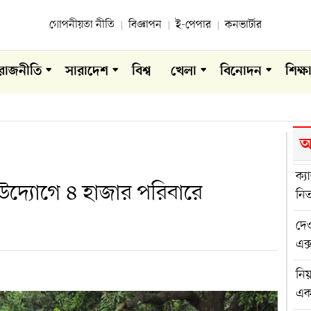
গোপনীয়তা নীতি
বিজ্ঞাপন
ই-পেপার
কনভার্টার
রাজনীতি
সারাদেশ
বিশ্ব
খেলা
বিনোদন
শিক্ষ
আ
ক্য
উদ্যোগে ৪ হাজার পরিবারে
নিত
দেও
এক্
নিয
এ