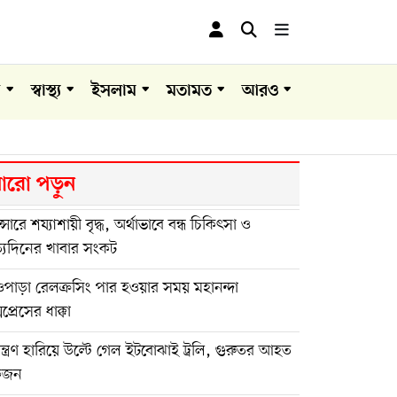
া
স্বাস্থ্য
ইসলাম
মতামত
আরও
রো পড়ুন
ান্সারে শয্যাশায়ী বৃদ্ধ, অর্থাভাবে বন্ধ চিকিৎসা ও
্যদিনের খাবার সংকট
পাড়া রেলক্রসিং পার হওয়ার সময় মহানন্দা
সপ্রেসের ধাক্কা
়ন্ত্রণ হারিয়ে উল্টে গেল ইটবোঝাই ট্রলি, গুরুতর আহত
কজন