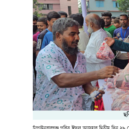
ছব
চাঁপাইনবাবগঞ্জ
পবিত্র ঈদুল আজহার দ্বিতীয় দিন ২৯ মে 