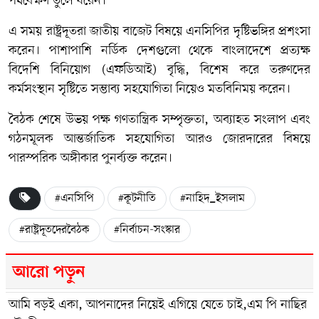
পর্যবেক্ষণ তুলে ধরেন।
এ সময় রাষ্ট্রদূতরা জাতীয় বাজেট বিষয়ে এনসিপির দৃষ্টিভঙ্গির প্রশংসা
করেন। পাশাপাশি নর্ডিক দেশগুলো থেকে বাংলাদেশে প্রত্যক্ষ
বিদেশি বিনিয়োগ (এফডিআই) বৃদ্ধি, বিশেষ করে তরুণদের
কর্মসংস্থান সৃষ্টিতে সম্ভাব্য সহযোগিতা নিয়েও মতবিনিময় করেন।
বৈঠক শেষে উভয় পক্ষ গণতান্ত্রিক সম্পৃক্ততা, অব্যাহত সংলাপ এবং
গঠনমূলক আন্তর্জাতিক সহযোগিতা আরও জোরদারের বিষয়ে
পারস্পরিক অঙ্গীকার পুনর্ব্যক্ত করেন।
#এনসিপি
#কূটনীতি
#নাহিদ_ইসলাম
#রাষ্ট্রদূতদেরবৈঠক
#নির্বাচন-সংস্কার
আরো পড়ুন
আমি বড়ই একা, আপনাদের নিয়েই এগিয়ে যেতে চাই,এম পি নাছির