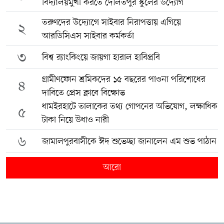
বিদ্যালয়মুখী করতে দৌলতপুর স্কুলের উদ্যোগ
তরুণদের উদ্যোগে সাইবার নিরাপত্তায় এগিয়ে
২
আরডিসিএস সাইবার কর্মকর্তা
৩
বিশ্ব র‍্যাংকিংয়ে জায়গা হারাল হাবিপ্রবি
গ্রামীণফোন শ্রমিকদের ১৫ বছরের পাওনা পরিশোধের
৪
দাবিতে প্রেস ক্লাবে বিক্ষোভ
ধামইরহাটে তালাকের তথ্য গোপনের অভিযোগ, লক্ষাধিক
৫
টাকা নিয়ে উধাও নারী
৬
জামালপুরবাসীকে ঈদ শুভেচ্ছা জানালেন এম শুভ পাঠান
আরো