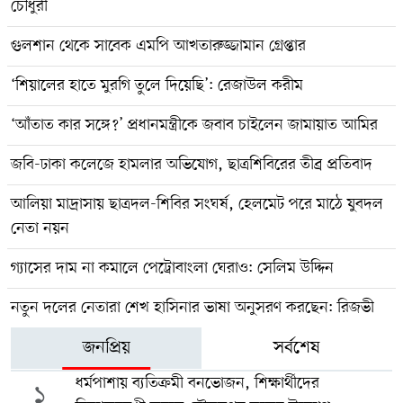
চৌধুরী
গুলশান থেকে সাবেক এমপি আখতারুজ্জামান গ্রেপ্তার
‘শিয়ালের হাতে মুরগি তুলে দিয়েছি’: রেজাউল করীম
‘আঁতাত কার সঙ্গে?’ প্রধানমন্ত্রীকে জবাব চাইলেন জামায়াত আমির
জবি-ঢাকা কলেজে হামলার অভিযোগ, ছাত্রশিবিরের তীব্র প্রতিবাদ
আলিয়া মাদ্রাসায় ছাত্রদল-শিবির সংঘর্ষ, হেলমেট পরে মাঠে যুবদল
নেতা নয়ন
গ্যাসের দাম না কমালে পেট্রোবাংলা ঘেরাও: সেলিম উদ্দিন
নতুন দলের নেতারা শেখ হাসিনার ভাষা অনুসরণ করছেন: রিজভী
জনপ্রিয়
সর্বশেষ
ধর্মপাশায় ব্যতিক্রমী বনভোজন, শিক্ষার্থীদের
১