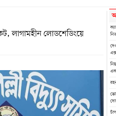
আ
ক্য
সংকট, লাগামহীন লোডশেডিংয়ে
নিত
দেও
এক্
নিয
এ
রহ
ভো
দোক
চাঁ