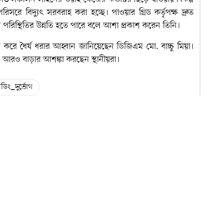
রিসরে বিদ্যুৎ সরবরাহ করা হচ্ছে। পাওয়ার গ্রিড কর্তৃপক্ষ দ্রুত
 পরিস্থিতির উন্নতি হতে পারে বলে আশা প্রকাশ করেন তিনি।
শ করে ধৈর্য ধরার আহ্বান জানিয়েছেন ডিজিএম মো. বাচ্চু মিয়া।
্ভোগ আরও বাড়ার আশঙ্কা করছেন স্থানীয়রা।
িং_দুর্ভোগ
ইউটিউব
এক্স
আমাদের সাথে যুক্ত হন
আমাদের সাথে যুক্ত হন
সম্পাদক ও প্রকাশক
ঠি