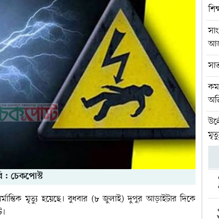
শিক
সা
আ
সা
কমল
অভ
উল্
মৃত্য
ি : চেকপোস্ট
মর্মান্তিক মৃত্যু হয়েছে। বুধবার (৮ জুলাই) দুপুর আড়াইটার দিকে
ে।