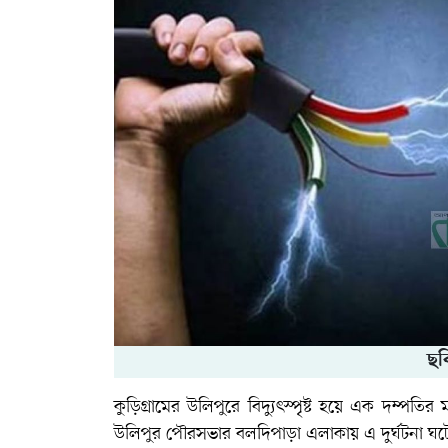
ছব
কুড়িগ্রামের উলিপুরে বিদ্যুৎস্পৃষ্ট হয়ে এক দম্পতির 
উলিপুর পৌরসভার বলদিপাড়া এলাকায় এ দুর্ঘটনা ঘট