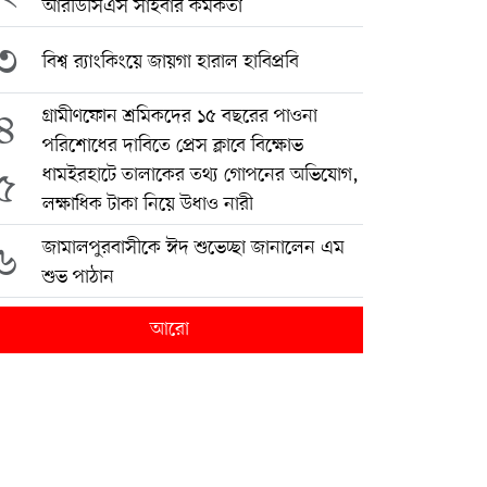
আরডিসিএস সাইবার কর্মকর্তা
৩
বিশ্ব র‍্যাংকিংয়ে জায়গা হারাল হাবিপ্রবি
৪
গ্রামীণফোন শ্রমিকদের ১৫ বছরের পাওনা
পরিশোধের দাবিতে প্রেস ক্লাবে বিক্ষোভ
৫
ধামইরহাটে তালাকের তথ্য গোপনের অভিযোগ,
লক্ষাধিক টাকা নিয়ে উধাও নারী
৬
জামালপুরবাসীকে ঈদ শুভেচ্ছা জানালেন এম
শুভ পাঠান
আরো