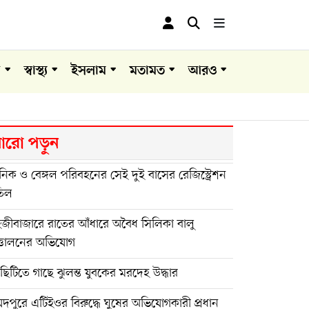
া
স্বাস্থ্য
ইসলাম
মতামত
আরও
রো পড়ুন
িক ও বেঙ্গল পরিবহনের সেই দুই বাসের রেজিস্ট্রেশন
তিল
হজীবাজারে রাতের আঁধারে অবৈধ সিলিকা বালু
্তোলনের অভিযোগ
িটিতে গাছে ঝুলন্ত যুবকের মরদেহ উদ্ধার
দপুরে এটিইওর বিরুদ্ধে ঘুষের অভিযোগকারী প্রধান