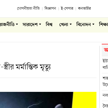
গোপনীয়তা নীতি
বিজ্ঞাপন
ই-পেপার
কনভার্টার
রাজনীতি
সারাদেশ
বিশ্ব
খেলা
বিনোদন
শিক্ষ
আ
ইউন
স্ত্রীর মর্মান্তিক মৃত্যু
বা
শা
উত
নলছ
সৈয়