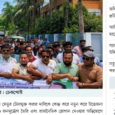
জবি
প্র
আলি
মা
গ্য
উদ্
নত
কর
ি : চেকপোস্ট
ঙ্গীর সেতুর টোলমুক্ত করার দাবিকে কেন্দ্র করে নতুন করে উত্তেজনা
 জনদুর্ভোগ তৈরি এবং রাজনৈতিক স্লোগান দেওয়ার অভিযোগে