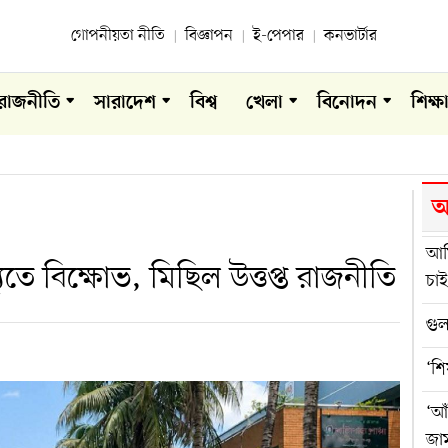
গোপনীয়তা নীতি
বিজ্ঞাপন
ই-পেপার
কনভার্টার
রাজনীতি
সারাদেশ
বিশ্ব
খেলা
বিনোদন
শিক্ষ
আ
আম
যুতে বিক্ষোভ, মিছিল উত্তপ্ত রাজনীতি
চাই
গুল
‘শি
‘আঁ
জা