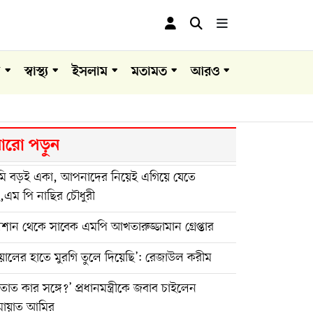
া
স্বাস্থ্য
ইসলাম
মতামত
আরও
রো পড়ুন
ি বড়ই একা, আপনাদের নিয়েই এগিয়ে যেতে
,এম পি নাছির চৌধুরী
শান থেকে সাবেক এমপি আখতারুজ্জামান গ্রেপ্তার
য়ালের হাতে মুরগি তুলে দিয়েছি’: রেজাউল করীম
তাত কার সঙ্গে?’ প্রধানমন্ত্রীকে জবাব চাইলেন
মায়াত আমির