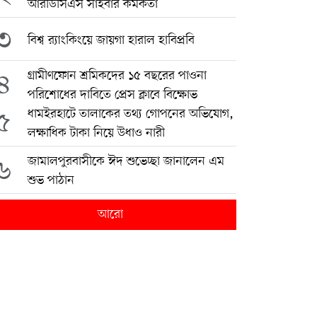
আরডিসিএস সাইবার কর্মকর্তা
৩
বিশ্ব র‍্যাংকিংয়ে জায়গা হারাল হাবিপ্রবি
৪
গ্রামীণফোন শ্রমিকদের ১৫ বছরের পাওনা
পরিশোধের দাবিতে প্রেস ক্লাবে বিক্ষোভ
৫
ধামইরহাটে তালাকের তথ্য গোপনের অভিযোগ,
লক্ষাধিক টাকা নিয়ে উধাও নারী
৬
জামালপুরবাসীকে ঈদ শুভেচ্ছা জানালেন এম
শুভ পাঠান
আরো