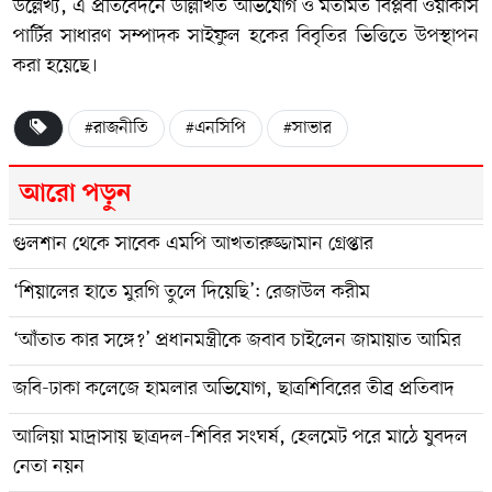
উল্লেখ্য, এ প্রতিবেদনে উল্লিখিত অভিযোগ ও মতামত বিপ্লবী ওয়ার্কার্স
পার্টির সাধারণ সম্পাদক সাইফুল হকের বিবৃতির ভিত্তিতে উপস্থাপন
করা হয়েছে।
#রাজনীতি
#এনসিপি
#সাভার
আরো পড়ুন
গুলশান থেকে সাবেক এমপি আখতারুজ্জামান গ্রেপ্তার
‘শিয়ালের হাতে মুরগি তুলে দিয়েছি’: রেজাউল করীম
‘আঁতাত কার সঙ্গে?’ প্রধানমন্ত্রীকে জবাব চাইলেন জামায়াত আমির
জবি-ঢাকা কলেজে হামলার অভিযোগ, ছাত্রশিবিরের তীব্র প্রতিবাদ
আলিয়া মাদ্রাসায় ছাত্রদল-শিবির সংঘর্ষ, হেলমেট পরে মাঠে যুবদল
নেতা নয়ন