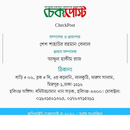
CheckPost
সম্পাদক ও প্রকাশক
শেখ শাহাউর রহমান বেলাল
প্রধান সম্পাদক
আব্দুল হাকীম রাজ
ঠিকানা
বাড়ি # ০৬, ব্লক # বি, ৩য় কলোনি, লালকুঠি, দারুস সালাম,
মিরপুর-১,ঢাকা-১২১৬
হবিগঞ্জ অফিস: বদিউজ্জামান খান সড়ক, হবিগঞ্জ-৩৩০০। মোবাইল:
০১৯৩১৪৬১৩৬৪, ০১৭৬৩৭১৫২৯১
কপিরাইট চেকপোস্ট © ২০২৬ । সর্বস্ব সংরক্ষিত
ডেভেলপার
টেক তরঙ্গ