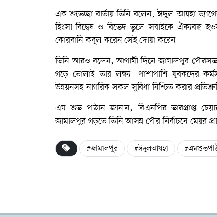
এক শুভেচ্ছা বার্তায় তিনি বলেন, ঈদুল আযহা ত্যাগের ম
হিংসা-বিদ্বেষ ও বিভেদ ভুলে সবাইকে ঐক্যবদ্ধ হ
কোরবানি কবুল করেন সেই দোয়া করেন।
তিনি আরও বলেন, আগামী দিনে জামালপুর পৌরসভাকে 
গড়ে তোলাই তার লক্ষ্য। পাশাপাশি যুবকদের কর্মসং
উন্নয়নসহ নাগরিক সকল সুবিধা নিশ্চিত করার প্রতিশ্র
এম শুভ পাঠান জানান, বিএনপির ভারপ্রাপ্ত চেয়া
জামালপুর গড়তে তিনি আসন্ন পৌর নির্বাচনে মেয়র প্র
#জামালপুর
#ঈদুলআযহা
#এমশুভপা