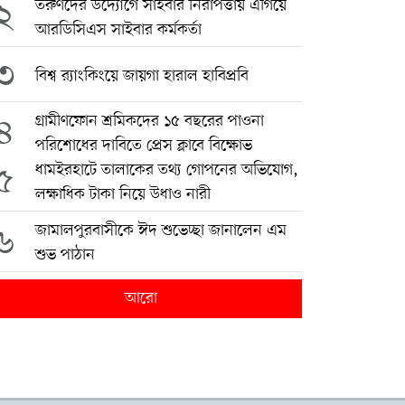
২
তরুণদের উদ্যোগে সাইবার নিরাপত্তায় এগিয়ে
আরডিসিএস সাইবার কর্মকর্তা
৩
বিশ্ব র‍্যাংকিংয়ে জায়গা হারাল হাবিপ্রবি
৪
গ্রামীণফোন শ্রমিকদের ১৫ বছরের পাওনা
পরিশোধের দাবিতে প্রেস ক্লাবে বিক্ষোভ
৫
ধামইরহাটে তালাকের তথ্য গোপনের অভিযোগ,
লক্ষাধিক টাকা নিয়ে উধাও নারী
৬
জামালপুরবাসীকে ঈদ শুভেচ্ছা জানালেন এম
শুভ পাঠান
আরো