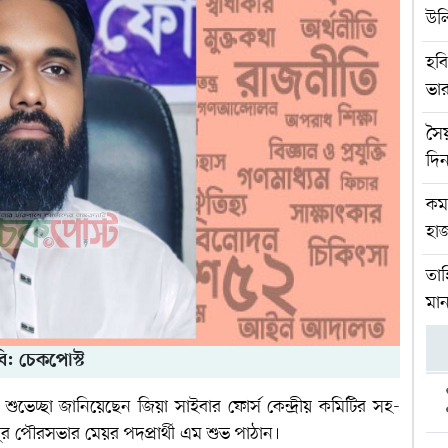
উল
হবি
ভার
সৈ
দিন
কম
হাজ
তাহ
মান
ি: চেকপোস্ট
ুভেচ্ছা জানিয়েছেন জিয়া সাইবার ফোর্স কেন্দ্রীয় কমিটির সহ-
 পৌরসভার মেয়র পদপ্রার্থী এম শুভ পাঠান।