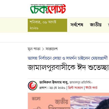
শনিবার, ০৮ আগস্ট
সর্বশেষ
জাতীয়
২০২৬
মূল পাতা
সারাদেশ
আসন্ন নির্বাচনে দোয়া ও সমর্থন চাইলেন মেয়রপ্রার্থী
জামালপুরবাসীকে ঈদ শুভেচ্ছ
জাকিরুল ইসলাম বাবু,
জামালপুর প্রতিনিধি::
প্রকাশ : ২৪ মে ২০২৬
|
প্রিন্ট সংস্করণ
|
ফটো কার্ড