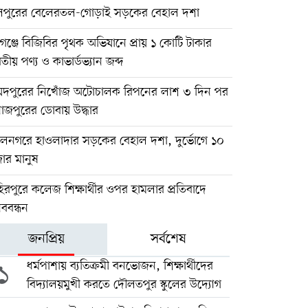
িপুরের বেলেরতল-গোড়াই সড়কের বেহাল দশা
গঞ্জে বিজিবির পৃথক অভিযানে প্রায় ১ কোটি টাকার
তীয় পণ্য ও কাভার্ডভ্যান জব্দ
য়দপুরের নিখোঁজ অটোচালক রিপনের লাশ ৩ দিন পর
াজপুরের ডোবায় উদ্ধার
লনগরে হাওলাদার সড়কের বেহাল দশা, দুর্ভোগে ১০
ার মানুষ
িরপুরে কলেজ শিক্ষার্থীর ওপর হামলার প্রতিবাদে
ববন্ধন
জনপ্রিয়
সর্বশেষ
১
ধর্মপাশায় ব্যতিক্রমী বনভোজন, শিক্ষার্থীদের
বিদ্যালয়মুখী করতে দৌলতপুর স্কুলের উদ্যোগ