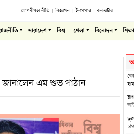
গোপনীয়তা নীতি
বিজ্ঞাপন
ই-পেপার
কনভার্টার
রাজনীতি
সারাদেশ
বিশ্ব
খেলা
বিনোদন
শিক্ষ
আ
কোম
া জানালেন এম শুভ পাঠান
হা
রা
অভ
ভূর
চাঞ্