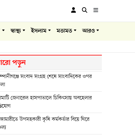
া
স্বাস্থ্য
ইসলাম
মতামত
আরও
রো পড়ুন
্পানীগঞ্জে সংবাদ সংগ্রহ শেষে সাংবাদিকের ওপর
মলা
ঙামাটি জেনারেল হাসপাতালে চিকিৎসায় অবহেলার
িযোগ
ুঙ্গামারীতে উপসহকারী কৃষি কর্মকর্তার বিয়ে ঘিরে
চল্য