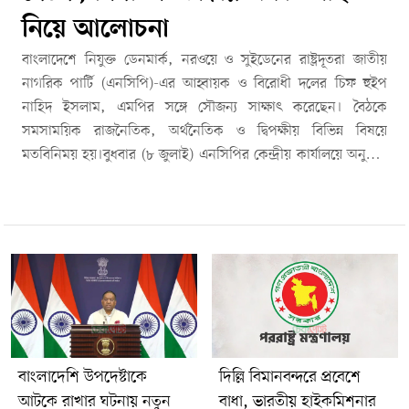
নিয়ে আলোচনা
বাংলাদেশে নিযুক্ত ডেনমার্ক, নরওয়ে ও সুইডেনের রাষ্ট্রদূতরা জাতীয়
নাগরিক পার্টি (এনসিপি)-এর আহ্বায়ক ও বিরোধী দলের চিফ হুইপ
নাহিদ ইসলাম, এমপির সঙ্গে সৌজন্য সাক্ষাৎ করেছেন। বৈঠকে
সমসাময়িক রাজনৈতিক, অর্থনৈতিক ও দ্বিপক্ষীয় বিভিন্ন বিষয়ে
মতবিনিময় হয়।বুধবার (৮ জুলাই) এনসিপির কেন্দ্রীয় কার্যালয়ে অনুষ্ঠিত
এ বৈঠকে উপস্থিত ছিলেন বাংলাদেশে নিযুক্ত ডেনমার্কের রাষ্ট্রদূত হিজ
এক্সেলেন্সি ক্রিশ্চিয়ান ব্রিক্স মোলার, নরওয়ের রাষ্ট্রদূত হিজ এক্সেলেন্সি
হোকন আরাল্ড গুলব্রানসেন এবং সুইডেনের রাষ্ট্রদূত হিজ এক্সেলেন্সি
নিকোলাস উইকস।এনসিপির পক্ষ থেকে বৈঠকে উপস্থিত ছিলেন দলের
আন্তর্জাতিক বিষয়ক ইন-চার্জ আলাউদ্দিন মোহাম্মদ এবং ইউরোপ ডেস্ক
সমন্বয়কারী নাভিদ নওরোজ শাহ।বৈঠকে সম্প্রতি গণভোটের মাধ্যমে
অনুমোদিত জুলাই সনদ বাস্তবায়নের অগ্রগতি, এর গুরুত্বপূর্ণ সংস্কার,
আসন্ন স্থানীয় সরকার নির্বাচন এবং বাংলাদেশ ও নর্ডিক দেশগুলোর
পারস্পরিক অর্থনৈতিক সহযোগিতার সম্ভাবনা নিয়ে বিস্তারিত আলোচনা
বাংলাদেশি উপদেষ্টাকে
দিল্লি বিমানবন্দরে প্রবেশে
হয়।রাষ্ট্রদূতরা সরকারের প্রস্তাবিত সংবিধান সংস্কার কমিশন বিষয়ে
আটকে রাখার ঘটনায় নতুন
বাধা, ভারতীয় হাইকমিশনার