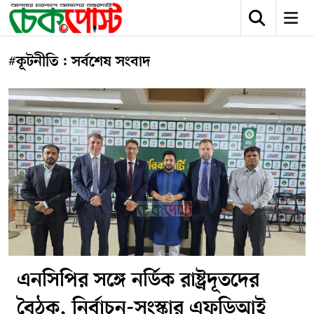
#কূটনীতি : সর্বশেষ সংবাদ
এনসিপির সঙ্গে নর্ডিক রাষ্ট্রদূতদের
বৈঠক, নির্বাচন-সংস্কার এফডিআই