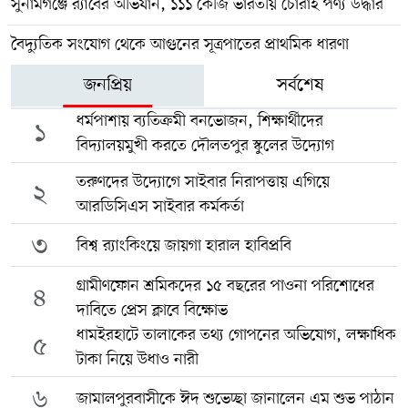
সুনামগঞ্জে র‍্যাবের অভিযান, ১১১ কেজি ভারতীয় চোরাই পণ্য উদ্ধার
বৈদ্যুতিক সংযোগ থেকে আগুনের সূত্রপাতের প্রাথমিক ধারণা
জনপ্রিয়
সর্বশেষ
ধর্মপাশায় ব্যতিক্রমী বনভোজন, শিক্ষার্থীদের
১
বিদ্যালয়মুখী করতে দৌলতপুর স্কুলের উদ্যোগ
তরুণদের উদ্যোগে সাইবার নিরাপত্তায় এগিয়ে
২
আরডিসিএস সাইবার কর্মকর্তা
৩
বিশ্ব র‍্যাংকিংয়ে জায়গা হারাল হাবিপ্রবি
গ্রামীণফোন শ্রমিকদের ১৫ বছরের পাওনা পরিশোধের
৪
দাবিতে প্রেস ক্লাবে বিক্ষোভ
ধামইরহাটে তালাকের তথ্য গোপনের অভিযোগ, লক্ষাধিক
৫
টাকা নিয়ে উধাও নারী
৬
জামালপুরবাসীকে ঈদ শুভেচ্ছা জানালেন এম শুভ পাঠান