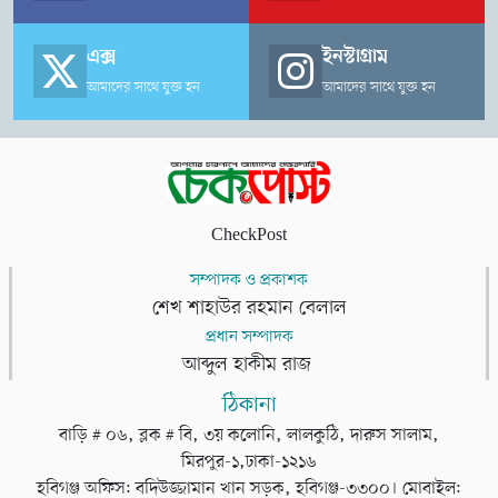
এক্স
ইনস্টাগ্রাম
আমাদের সাথে যুক্ত হন
আমাদের সাথে যুক্ত হন
CheckPost
সম্পাদক ও প্রকাশক
শেখ শাহাউর রহমান বেলাল
প্রধান সম্পাদক
আব্দুল হাকীম রাজ
ঠিকানা
বাড়ি # ০৬, ব্লক # বি, ৩য় কলোনি, লালকুঠি, দারুস সালাম,
মিরপুর-১,ঢাকা-১২১৬
হবিগঞ্জ অফিস: বদিউজ্জামান খান সড়ক, হবিগঞ্জ-৩৩০০। মোবাইল: