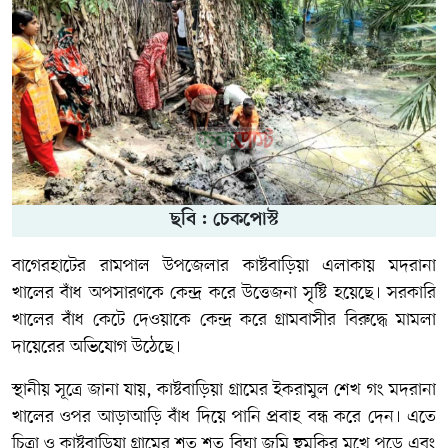
ছবি : চেকপোস্ট
বাগেরহাটের রামপাল উপজেলার কাষ্টবাড়িয়া এলাকায় মদরানা
খালের বাঁধ অপসারণকে কেন্দ্র করে উত্তেজনা সৃষ্টি হয়েছে। সরকারি
খালের বাঁধ কেটে দেওয়াকে কেন্দ্র করে গ্রামবাসীর বিরুদ্ধে মামলা
দায়েরের অভিযোগ উঠেছে।
স্থানীয় সূত্রে জানা যায়, কাষ্টবাড়িয়া গ্রামের ইকরামুল শেখ গং মদরানা
খালের ওপর আড়াআড়ি বাঁধ দিয়ে পানি প্রবাহ বন্ধ করে দেন। এতে
চিত্রা ও কাষ্টবাড়িয়া গ্রামের শত শত বিঘা জমি হুমকির মুখে পড়ে এবং