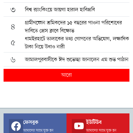
৩
বিশ্ব র‍্যাংকিংয়ে জায়গা হারাল হাবিপ্রবি
গ্রামীণফোন শ্রমিকদের ১৫ বছরের পাওনা পরিশোধের
৪
দাবিতে প্রেস ক্লাবে বিক্ষোভ
ধামইরহাটে তালাকের তথ্য গোপনের অভিযোগ, লক্ষাধিক
৫
টাকা নিয়ে উধাও নারী
৬
জামালপুরবাসীকে ঈদ শুভেচ্ছা জানালেন এম শুভ পাঠান
আরো
ফেসবুক
ইউটিউব
আমাদের সাথে যুক্ত হন
আমাদের সাথে যুক্ত হন