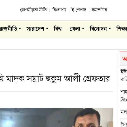
গোপনীয়তা নীতি
বিজ্ঞাপন
ই-পেপার
কনভার্টার
রাজনীতি
সারাদেশ
বিশ্ব
খেলা
বিনোদন
শিক্ষ
আ
ইউন
 মাদক সম্রাট হুকুম আলী গ্রেফতার
বা
শা
উত
নলছ
সৈয়