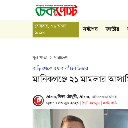
রোববার, ০৯ আগস্ট
সর্বশেষ
জাতীয়
২০২৬
মূল পাতা
সারাদেশ
বাড়ি থেকে ইয়াবা-গাঁজা উদ্ধার
মানিকগঞ্জে ২১ মামলার আসামি
&lrm;রিদয় চৌধুরী, &lrm;
মানিকগঞ্জ প্রতিনিধি::
প্রকাশ : ০৩ জুন ২০২৬
|
প্রিন্ট সংস্করণ
|
ফটো কার্ড