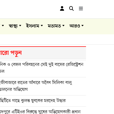
া
স্বাস্থ্য
ইসলাম
মতামত
আরও
রো পড়ুন
িক ও বেঙ্গল পরিবহনের সেই দুই বাসের রেজিস্ট্রেশন
তিল
হজীবাজারে রাতের আঁধারে অবৈধ সিলিকা বালু
্তোলনের অভিযোগ
িটিতে গাছে ঝুলন্ত যুবকের মরদেহ উদ্ধার
দপুরে এটিইওর বিরুদ্ধে ঘুষের অভিযোগকারী প্রধান