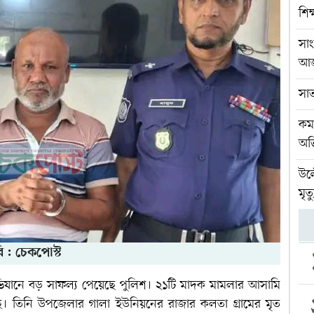
শিক
সা
আ
সা
কমল
অভ
উল্
মৃত্য
ি : চেকপোস্ট
িযানে বড় সাফল্য পেয়েছে পুলিশ। ২১টি মাদক মামলার আসামি
ে। তিনি উপজেলার গালা ইউনিয়নের রাজার কলতা গ্রামের মৃত