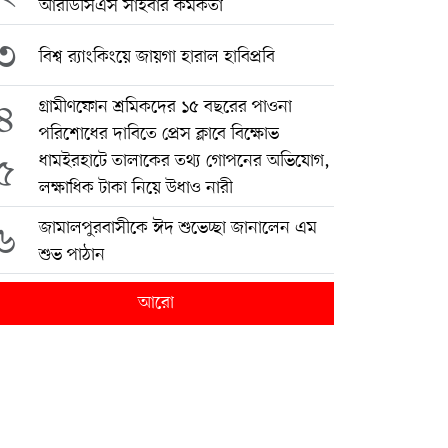
আরডিসিএস সাইবার কর্মকর্তা
৩
বিশ্ব র‍্যাংকিংয়ে জায়গা হারাল হাবিপ্রবি
৪
গ্রামীণফোন শ্রমিকদের ১৫ বছরের পাওনা
পরিশোধের দাবিতে প্রেস ক্লাবে বিক্ষোভ
৫
ধামইরহাটে তালাকের তথ্য গোপনের অভিযোগ,
লক্ষাধিক টাকা নিয়ে উধাও নারী
৬
জামালপুরবাসীকে ঈদ শুভেচ্ছা জানালেন এম
শুভ পাঠান
আরো