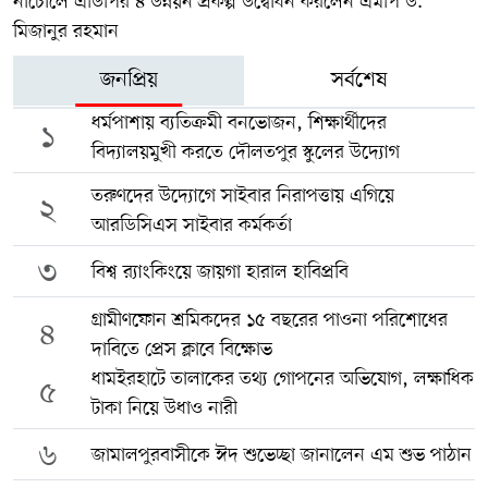
নাচোলে এডিপির ৪ উন্নয়ন প্রকল্প উদ্বোধন করলেন এমপি ড.
মিজানুর রহমান
জনপ্রিয়
সর্বশেষ
ধর্মপাশায় ব্যতিক্রমী বনভোজন, শিক্ষার্থীদের
১
বিদ্যালয়মুখী করতে দৌলতপুর স্কুলের উদ্যোগ
তরুণদের উদ্যোগে সাইবার নিরাপত্তায় এগিয়ে
২
আরডিসিএস সাইবার কর্মকর্তা
৩
বিশ্ব র‍্যাংকিংয়ে জায়গা হারাল হাবিপ্রবি
গ্রামীণফোন শ্রমিকদের ১৫ বছরের পাওনা পরিশোধের
৪
দাবিতে প্রেস ক্লাবে বিক্ষোভ
ধামইরহাটে তালাকের তথ্য গোপনের অভিযোগ, লক্ষাধিক
৫
টাকা নিয়ে উধাও নারী
৬
জামালপুরবাসীকে ঈদ শুভেচ্ছা জানালেন এম শুভ পাঠান