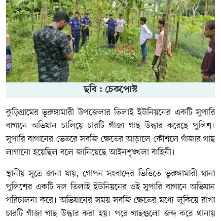
ছবি : চেকপোস্ট
কুড়িগ্রামের ভূরুঙ্গামারী উপজেলার তিলাই ইউনিয়নের একটি সুপারি
বাগানে অভিযান চালিয়ে চারটি গাঁজা গাছ উদ্ধার করেছে পুলিশ।
সুপারি বাগানের ভেতরে সবজি ক্ষেতের আড়ালে কৌশলে গাঁজার গাছ
লাগানো হয়েছিল বলে জানিয়েছে আইনশৃঙ্খলা বাহিনী।
স্থানীয় সূত্রে জানা যায়, গোপন সংবাদের ভিত্তিতে ভূরুঙ্গামারী থানা
পুলিশের একটি দল তিলাই ইউনিয়নের ওই সুপারি বাগানে অভিযান
পরিচালনা করে। অভিযানের সময় সবজি ক্ষেতের মধ্যে লুকিয়ে রাখা
চারটি গাঁজা গাছ উদ্ধার করা হয়। পরে গাছগুলো জব্দ করে থানায়