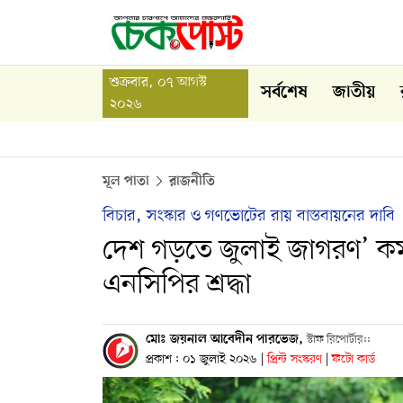
শুক্রবার, ০৭ আগস্ট
সর্বশেষ
জাতীয়
২০২৬
মূল পাতা
রাজনীতি
বিচার, সংস্কার ও গণভোটের রায় বাস্তবায়নের দাবি
দেশ গড়তে জুলাই জাগরণ’ কর্
এনসিপির শ্রদ্ধা
মোঃ জয়নাল আবেদীন পারভেজ,
স্টাফ রিপোর্টার::
প্রকাশ : ০১ জুলাই ২০২৬
|
প্রিন্ট সংস্করণ
|
ফটো কার্ড