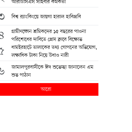
আরডিসিএস সাইবার কর্মকর্তা
৩
বিশ্ব র‍্যাংকিংয়ে জায়গা হারাল হাবিপ্রবি
৪
গ্রামীণফোন শ্রমিকদের ১৫ বছরের পাওনা
পরিশোধের দাবিতে প্রেস ক্লাবে বিক্ষোভ
৫
ধামইরহাটে তালাকের তথ্য গোপনের অভিযোগ,
লক্ষাধিক টাকা নিয়ে উধাও নারী
৬
জামালপুরবাসীকে ঈদ শুভেচ্ছা জানালেন এম
শুভ পাঠান
আরো