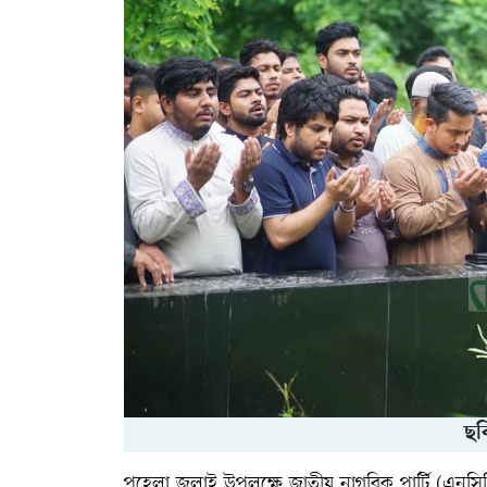
ছব
পহেলা জুলাই উপলক্ষে জাতীয় নাগরিক পার্টি (এনসি