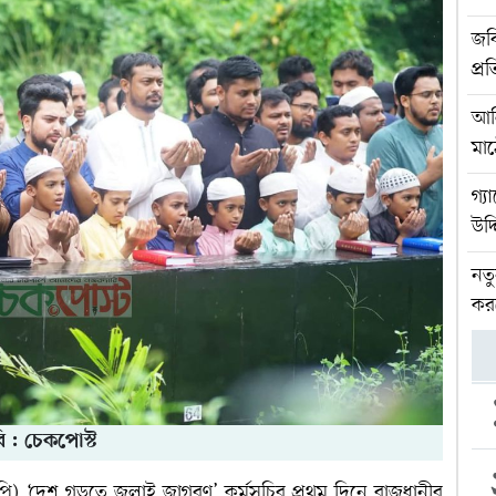
জবি
প্র
আলি
মা
গ্য
উদ্
নত
কর
ি : চেকপোস্ট
পি) ‘দেশ গড়তে জুলাই জাগরণ’ কর্মসূচির প্রথম দিনে রাজধানীর