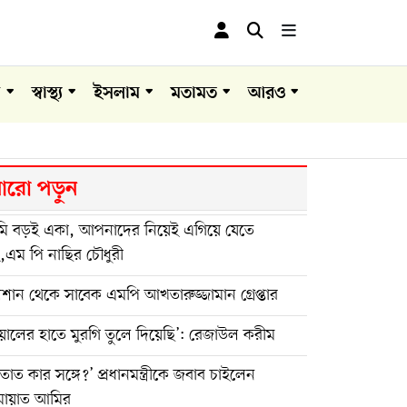
া
স্বাস্থ্য
ইসলাম
মতামত
আরও
রো পড়ুন
ি বড়ই একা, আপনাদের নিয়েই এগিয়ে যেতে
,এম পি নাছির চৌধুরী
শান থেকে সাবেক এমপি আখতারুজ্জামান গ্রেপ্তার
য়ালের হাতে মুরগি তুলে দিয়েছি’: রেজাউল করীম
তাত কার সঙ্গে?’ প্রধানমন্ত্রীকে জবাব চাইলেন
মায়াত আমির