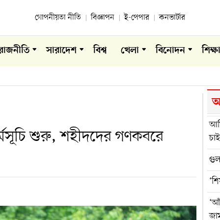
গোপনীয়তা নীতি
বিজ্ঞাপন
ই-পেপার
কনভার্টার
রাজনীতি
সারাদেশ
বিশ্ব
খেলা
বিনোদন
শিক্ষ
আ
আম
মসূচি শুরু, শহীদদের গণকবরে
চাই
গুল
‘শি
‘আঁ
জা