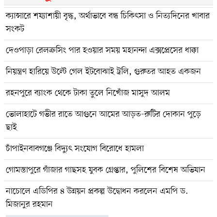
ক্যান্সারে শয্যাশায়ী বৃদ্ধ, অর্থাভাবে বন্ধ চিকিৎসা ও নিত্যদিনের খাবার
সংকট
দেওপাড়া রেলক্রসিং পার হওয়ার সময় মহানন্দা এক্সপ্রেসের ধাক্কা
নিয়ন্ত্রণ হারিয়ে উল্টে গেল ইটবোঝাই ট্রলি, গুরুতর আহত একজন
রহনপুরে ব্যাংক থেকে টাকা তুলে নিখোঁজ মাসুদ আলম
ভোলাহাটে গভীর রাতে আগুনে আমের আড়ত-রুটির দোকান পুড়ে
ছাই
চাঁপাইনবাবগঞ্জে বিদ্যুৎ সংযোগ বিরোধে হামলা
গোমস্তাপুরে গাঁজার গাছসহ যুবক গ্রেপ্তার, পুলিশের বিশেষ অভিযান
নাচোলে এডিপির ৪ উন্নয়ন প্রকল্প উদ্বোধন করলেন এমপি ড.
মিজানুর রহমান