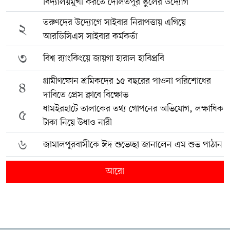
বিদ্যালয়মুখী করতে দৌলতপুর স্কুলের উদ্যোগ
তরুণদের উদ্যোগে সাইবার নিরাপত্তায় এগিয়ে
২
আরডিসিএস সাইবার কর্মকর্তা
৩
বিশ্ব র‍্যাংকিংয়ে জায়গা হারাল হাবিপ্রবি
গ্রামীণফোন শ্রমিকদের ১৫ বছরের পাওনা পরিশোধের
৪
দাবিতে প্রেস ক্লাবে বিক্ষোভ
ধামইরহাটে তালাকের তথ্য গোপনের অভিযোগ, লক্ষাধিক
৫
টাকা নিয়ে উধাও নারী
৬
জামালপুরবাসীকে ঈদ শুভেচ্ছা জানালেন এম শুভ পাঠান
আরো