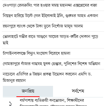
দেওপাড়া রেলক্রসিং পার হওয়ার সময় মহানন্দা এক্সপ্রেসের ধাক্কা
নিয়ন্ত্রণ হারিয়ে উল্টে গেল ইটবোঝাই ট্রলি, গুরুতর আহত একজন
রহনপুরে ব্যাংক থেকে টাকা তুলে নিখোঁজ মাসুদ আলম
ভোলাহাটে গভীর রাতে আগুনে আমের আড়ত-রুটির দোকান পুড়ে
ছাই
চাঁপাইনবাবগঞ্জে বিদ্যুৎ সংযোগ বিরোধে হামলা
গোমস্তাপুরে গাঁজার গাছসহ যুবক গ্রেপ্তার, পুলিশের বিশেষ অভিযান
নাচোলে এডিপির ৪ উন্নয়ন প্রকল্প উদ্বোধন করলেন এমপি ড.
মিজানুর রহমান
জনপ্রিয়
সর্বশেষ
ধর্মপাশায় ব্যতিক্রমী বনভোজন, শিক্ষার্থীদের
১