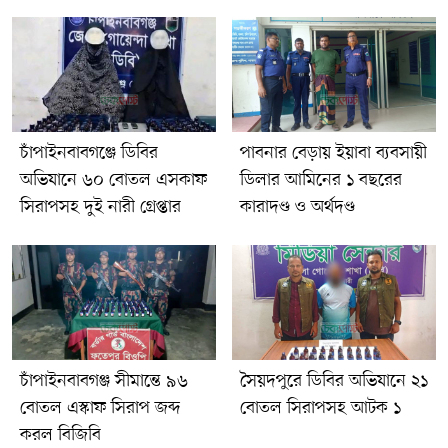
চাঁপাইনবাবগঞ্জে ডিবির
পাবনার বেড়ায় ইয়াবা ব্যবসায়ী
অভিযানে ৬০ বোতল এসকাফ
ডিলার আমিনের ১ বছরের
সিরাপসহ দুই নারী গ্রেপ্তার
কারাদণ্ড ও অর্থদণ্ড
চাঁপাইনবাবগঞ্জ সীমান্তে ৯৬
সৈয়দপুরে ডিবির অভিযানে ২১
বোতল এস্কাফ সিরাপ জব্দ
বোতল সিরাপসহ আটক ১
করল বিজিবি