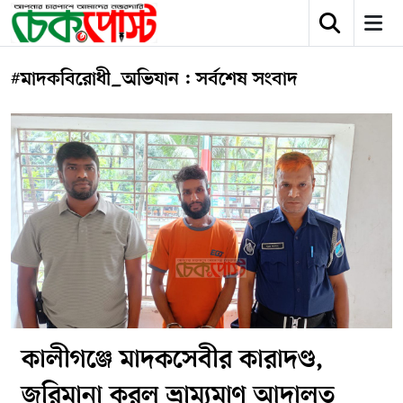
#মাদকবিরোধী_অভিযান : সর্বশেষ সংবাদ
কালীগঞ্জে মাদকসেবীর কারাদণ্ড,
জরিমানা করল ভ্রাম্যমাণ আদালত