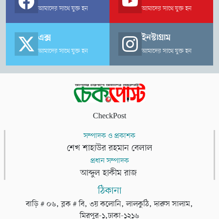
আমাদের সাথে যুক্ত হন
আমাদের সাথে যুক্ত হন
এক্স
ইনস্টাগ্রাম
আমাদের সাথে যুক্ত হন
আমাদের সাথে যুক্ত হন
CheckPost
সম্পাদক ও প্রকাশক
শেখ শাহাউর রহমান বেলাল
প্রধান সম্পাদক
আব্দুল হাকীম রাজ
ঠিকানা
বাড়ি # ০৬, ব্লক # বি, ৩য় কলোনি, লালকুঠি, দারুস সালাম,
মিরপুর-১,ঢাকা-১২১৬