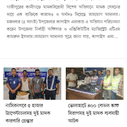
গাজীপুরের কালীগঞ্জে মাদকবিরোধী বিশেষ অভিযানে মাদক সেবনের
দায়ে এক ব্যক্তিকে কারাদণ্ড ও অর্থদণ্ড দিয়েছে ভ্রাম্যমাণ আদালত।
মঙ্গলবার (৪ আগস্ট) উপজেলার কাপাইস এলাকায় এ অভিযান পরিচালনা
করেন উপজেলা নির্বাহী অফিসার ও এক্সিকিউটিভ ম্যাজিস্ট্রেট এটিএম
কামরুল ইসলাম।ভ্রাম্যমাণ আদালত সূত্রে জানা যায়, কাপাইস এলাকায়
নিয়মিত মাদক সেবনের অভিযোগের ভিত্তিতে অভিযান চালানো হয়। এ
সময় মাদকদ্রব্য নিয়ন্ত্রণ আইন-২০১৮ এর ৩৬(৫) ধারায় হরযত আলী
শেখ (৪০) নামে এক ব্যক্তিকে ১ মাসের বিনাশ্রম কারাদণ্ড এবং ১০০ টাকা
অর্থদণ্ড প্রদান করা হয়।হরযত আলী শেখ উপজেলার কাপাইস এলাকার
হরমুজ আলী শেখের ছেলে।অভিযান পরিচালনার সময় প্রসিকিউটর
হিসেবে উপস্থিত ছিলেন কালীগঞ্জ থানার এএসআই কাজী ফিরোজ উদ্দিন
এবং বেঞ্চ সহকারী হিসেবে দায়িত্ব পালন করেন মো. আলামিন ভূইয়া।
উপজেলা নির্বাহী অফিসার এটিএম কামরুল ইসলাম জানান, কালীগঞ্জকে
মাদকমুক্ত করতে প্রশাসনের অভিযান অব্যাহত থাকবে। মাদক সেবন,
নাসিরনগরে ৫ হাজার
ভোলাহাটে ৪০০ বোতল স্কাফ
বিক্রি ও সহযোগিতার সঙ্গে জড়িত কাউকেই ছাড় দেওয়া হবে না।
ট্যাপেন্টাডলসহ দুই মাদক
সিরাপসহ দুই মাদক ব্যবসায়ী
কারবারি গ্রেপ্তার
আটক