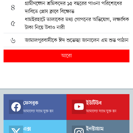
গ্রামীণফোন শ্রমিকদের ১৫ বছরের পাওনা পরিশোধের
৪
দাবিতে প্রেস ক্লাবে বিক্ষোভ
ধামইরহাটে তালাকের তথ্য গোপনের অভিযোগ, লক্ষাধিক
৫
টাকা নিয়ে উধাও নারী
৬
জামালপুরবাসীকে ঈদ শুভেচ্ছা জানালেন এম শুভ পাঠান
আরো
ফেসবুক
ইউটিউব
আমাদের সাথে যুক্ত হন
আমাদের সাথে যুক্ত হন
এক্স
ইনস্টাগ্রাম