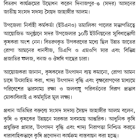
বিতরণ কার্যক্রমের উদ্বোধন করেন দিনাজপুর-৩ (সদর) আসনের
জাতীয় সংসদ সদস্য সৈয়দ জাহাঙ্গীর আলম।
উপজেলা নির্বাহী কর্মকর্তা (ইউএনও) তমালিকা পালের সভাপতিত্বে
আয়োজিত অনুষ্ঠানে সদর উপজেলার ১০টি ইউনিয়নের সুবিধাভোগী
কৃষকরা অংশ নেন। বিতরণকৃত উপকরণের মধ্যে ছিল উন্নত জাতের
রোপা আমনের ধানবীজ, ডিএপি ও এমওপি সার এবং বিভিন্ন
প্রজাতির ফলজ, বনজ ও ঔষধি গাছের চারা।
আয়োজকরা জানান, কৃষকদের উৎপাদন ব্যয় কমানো, রোপা আমন
চাষে উৎসাহিত করা, খাদ্য উৎপাদন বৃদ্ধি এবং বৃক্ষরোপণের মাধ্যমে
পরিবেশের ভারসাম্য রক্ষা ও জলবায়ু পরিবর্তনের বিরূপ প্রভাব
মোকাবিলাই এ কর্মসূচির মূল লক্ষ্য।
প্রধান অতিথির বক্তব্যে সংসদ সদস্য সৈয়দ জাহাঙ্গীর আলম বলেন,
কৃষি ও কৃষকের উন্নয়নে সরকার সবসময় আন্তরিক। আধুনিক কৃষি
প্রযুক্তির প্রসার, উৎপাদন বৃদ্ধি এবং খাদ্য নিরাপত্তা নিশ্চিত করতে
ধারাবাহিকভাবে কৃষি প্রণোদনা কার্যক্রম বাস্তবায়ন করা হচ্ছে।