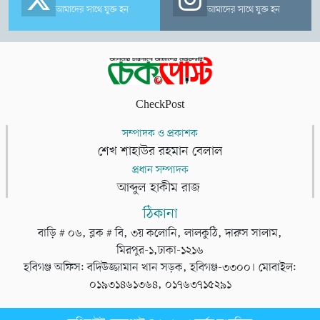
আমাদের সাথে যুক্ত হন
আমাদের সাথে যুক্ত হন
CheckPost
সম্পাদক ও প্রকাশক
শেখ শাহাউর রহমান বেলাল
প্রধান সম্পাদক
আব্দুল হাকীম রাজ
ঠিকানা
বাড়ি # ০৬, ব্লক # বি, ৩য় কলোনি, লালকুঠি, দারুস সালাম,
মিরপুর-১,ঢাকা-১২১৬
হবিগঞ্জ অফিস: বদিউজ্জামান খান সড়ক, হবিগঞ্জ-৩৩০০। মোবাইল:
০১৯৩১৪৬১৩৬৪, ০১৭৬৩৭১৫২৯১