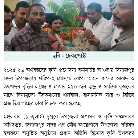
ছবি : চেকপোস্ট
২০২৫-২৬ অর্থবছরের কৃষি প্রণোদনা কর্মসূচির আওতায় দিনাজপুর
সদর উপজেলায় খরিপ-২ মৌসুমে রোপা আমন ধানের আবাদ ও
উৎপাদন বৃদ্ধির লক্ষ্যে ৪ হাজার ২৫০ জন ক্ষুদ্র ও প্রান্তিক কৃষকের
মাঝে বিনামূল্যে উন্নতমানের ধানবীজ, রাসায়নিক সার ও বিভিন্ন
প্রজাতির গাছের চারা বিতরণ করা হয়েছে।
মঙ্গলবার (১ জুলাই) দুপুরে উপজেলা প্রশাসন ও কৃষি সম্প্রসারণ
অধিদপ্তর, দিনাজপুর সদর-এর যৌথ আয়োজনে উপজেলা পরিষদ
হলরুমে অনুষ্ঠিত অনুষ্ঠানে প্রধান অতিথি হিসেবে কৃষি উপকরণ