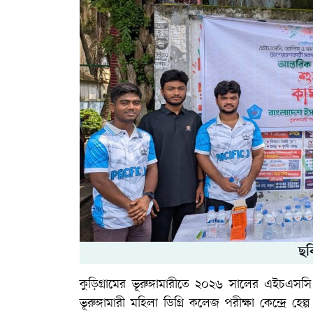
ছব
কুড়িগ্রামের ভূরুঙ্গামারীতে ২০২৬ সালের এইচএসস
ভূরুঙ্গামারী মহিলা ডিগ্রি কলেজ পরীক্ষা কেন্দ্রে হে