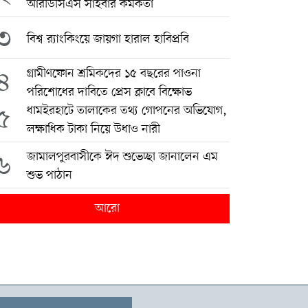
আরডিসিএস সাইবার কর্মকর্তা
৩
বিশ্ব র‍্যাংকিংয়ে জায়গা হারাল হাবিপ্রবি
৪
গ্রামীণফোন শ্রমিকদের ১৫ বছরের পাওনা
পরিশোধের দাবিতে প্রেস ক্লাবে বিক্ষোভ
৫
ধামইরহাটে তালাকের তথ্য গোপনের অভিযোগ,
লক্ষাধিক টাকা নিয়ে উধাও নারী
৬
জামালপুরবাসীকে ঈদ শুভেচ্ছা জানালেন এম
শুভ পাঠান
আরো