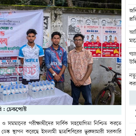
জবি
প্র
আলি
মা
গ্য
উদ্
নত
কর
ি : চেকপোস্ট
ি ও সমমানের পরীক্ষার্থীদের সার্বিক সহযোগিতা নিশ্চিত করতে
ল্প ডেস্ক স্থাপন করেছে ইসলামী ছাত্রশিবিরের ভূরুঙ্গামারী সরকারি