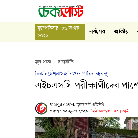
বৃহস্পতিবার, ০৬ আগস্ট
সর্বশেষ
জাতীয়
২০২৬
মূল পাতা
রাজনীতি
দিকনির্দেশনাসহ বিশুদ্ধ পানির ব্যবস্থা
এইচএসসি পরীক্ষার্থীদের পাশে ছা
মাহাবুর রহমান,
ভূরুঙ্গামারী প্রতিনিধি::
প্রকাশ : ০২ জুলাই ২০২৬
|
প্রিন্ট সংস্করণ
|
ফটো কার্ড