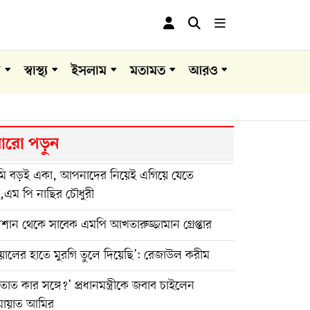
া
স্বাস্থ্য
ইসলাম
মতামত
আরও
রো পড়ুন
ি বড়ই একা, আপনাদের নিয়েই এগিয়ে যেতে
,এম পি নাছির চৌধুরী
শান থেকে সাবেক এমপি আখতারুজ্জামান গ্রেপ্তার
য়ালের হাতে মুরগি তুলে দিয়েছি’: রেজাউল করীম
তাত কার সঙ্গে?’ প্রধানমন্ত্রীকে জবাব চাইলেন
মায়াত আমির