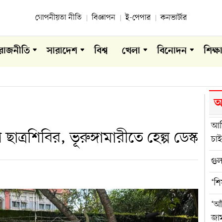
গোপনীয়তা নীতি
বিজ্ঞাপন
ই-পেপার
কনভার্টার
রাজনীতি
সারাদেশ
বিশ্ব
খেলা
বিনোদন
শিক্ষ
আ
আম
ত্রশিবির, ভূরুঙ্গামারীতে হেল্প ডেস্ক
চাই
গুল
‘শি
‘আঁ
জা