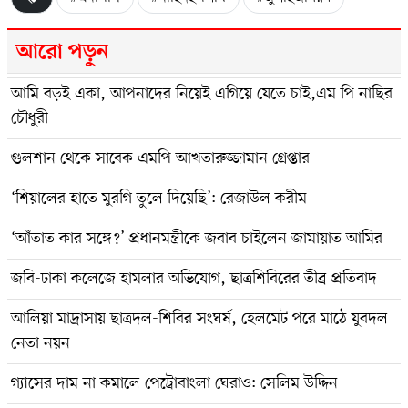
আরো পড়ুন
আমি বড়ই একা, আপনাদের নিয়েই এগিয়ে যেতে চাই,এম পি নাছির
চৌধুরী
গুলশান থেকে সাবেক এমপি আখতারুজ্জামান গ্রেপ্তার
‘শিয়ালের হাতে মুরগি তুলে দিয়েছি’: রেজাউল করীম
‘আঁতাত কার সঙ্গে?’ প্রধানমন্ত্রীকে জবাব চাইলেন জামায়াত আমির
জবি-ঢাকা কলেজে হামলার অভিযোগ, ছাত্রশিবিরের তীব্র প্রতিবাদ
আলিয়া মাদ্রাসায় ছাত্রদল-শিবির সংঘর্ষ, হেলমেট পরে মাঠে যুবদল
নেতা নয়ন
গ্যাসের দাম না কমালে পেট্রোবাংলা ঘেরাও: সেলিম উদ্দিন