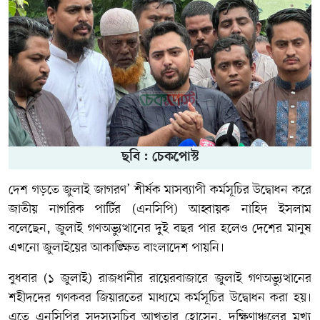
ছবি : চেকপোস্ট
দেশ গড়তে জুলাই জাগরণ’ শীর্ষক মাসব্যাপী কর্মসূচির উদ্বোধন করে
জাতীয় নাগরিক পার্টির (এনসিপি) আহ্বায়ক নাহিদ ইসলাম
বলেছেন, জুলাই গণঅভ্যুত্থানের দুই বছর পার হলেও দেশের মানুষ
এখনো জুলাইয়ের আকাঙ্ক্ষিত বাংলাদেশ পায়নি।
বুধবার (১ জুলাই) রাজধানীর রায়েরবাজারে জুলাই গণঅভ্যুত্থানের
শহীদদের গণকবর জিয়ারতের মাধ্যমে কর্মসূচির উদ্বোধন করা হয়।
এতে এনসিপির সদস্যসচিব আখতার হোসেন, দক্ষিণাঞ্চলের মুখ্য