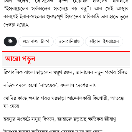
তিনি বলেন, প্রেসিডেন্ট ট্রাম্প হোয়াইট হাউসের ইতিহাসে
“ইসরায়েলের সর্বকালের সবচেয়ে বড় বন্ধু”। আর সেই আস্থার
কারণেই ইরান-সংক্রান্ত গুরুত্বপূর্ণ সিদ্ধান্তের চাবিকাঠি তার হাতে তুলে
দেওয়া হয়েছে।
#ডোনাল্ড_ট্রাম্প
#নেতানিয়াহু
#ইরান_ইসরায়েল
আরো পড়ুন
রিপাবলিক বাংলা ছাড়লেন ময়ূখ রঞ্জন, জানালেন নতুন পথের ইঙ্গিত
নাউরু বদলে হলো ‘নাওয়েরু’, বদলাল দেশের নাম
মোদির কাছে ক্ষমার পরও ঘরছাড়া আন্দোলকারী কিশোরী, আতঙ্কে
মা-মেয়ে
হরমুজ সংকটে সমুদ্র বিপদে, জাহাজে ছড়াচ্ছে ক্ষতিকর জীবাণু