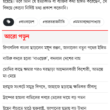
হয়েছে। তবে তিনি যে হত্যাকাণ্ড বা ব্যক্তির কথা ইঙ্গিত করেছেন, সে
বিষয়ে কোনো নির্দিষ্ট তথ্য প্রকাশ করেননি।
#বাংলাদেশ
#ভারতরাজনীতি
#মমতাবন্দ্যোপাধ্যায়
আরো পড়ুন
রিপাবলিক বাংলা ছাড়লেন ময়ূখ রঞ্জন, জানালেন নতুন পথের ইঙ্গিত
নাউরু বদলে হলো ‘নাওয়েরু’, বদলাল দেশের নাম
মোদির কাছে ক্ষমার পরও ঘরছাড়া আন্দোলকারী কিশোরী, আতঙ্কে
মা-মেয়ে
হরমুজ সংকটে সমুদ্র বিপদে, জাহাজে ছড়াচ্ছে ক্ষতিকর জীবাণু
ট্রাম্পের হামলা বাতিলের খবরে তেলের দামে বড় পতন
ইয়েন বাঁচাতে মাঠে যুক্তরাষ্ট্র, জাপানের মুদ্রায় বড় উত্থান