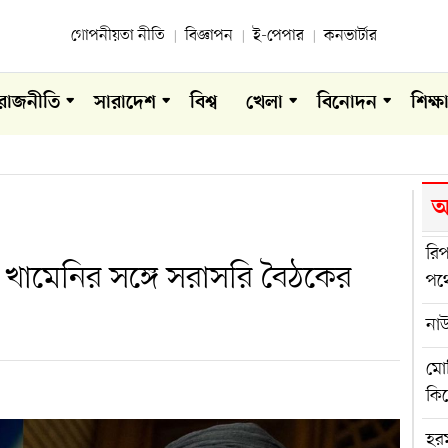
গোপনীয়তা নীতি
বিজ্ঞাপন
ই-পেপার
কনভার্টার
রাজনীতি
সারাদেশ
বিশ্ব
খেলা
বিনোদন
শিক্ষ
আ
রি
 খামেনির সঙ্গে সরাসরি বৈঠকের
পথে
না
মো
কি
হরম