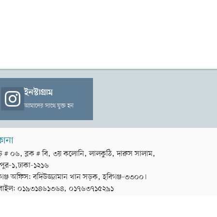
ইনস্টাগ্রাম
আমাদের সাথে যুক্ত হন
কানা
়ি # ০৬, ব্লক # বি, ৩য় কলোনি, লালকুঠি, দারুস সালাম,
পুর-১,ঢাকা-১২১৬
গঞ্জ অফিস: বদিউজ্জামান খান সড়ক, হবিগঞ্জ-৩৩০০।
বাইল: ০১৯৩১৪৬১৩৬৪, ০১৭৬৩৭১৫২৯১
ডেভেলপার
টেক তরঙ্গ