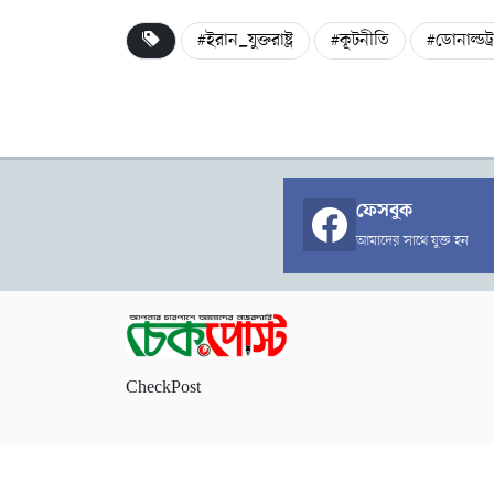
#ইরান_যুক্তরাষ্ট্র
#কূটনীতি
#ডোনাল্ডট্র
ফেসবুক
আমাদের সাথে যুক্ত হন
CheckPost
কপিরাইট চেকপোস্ট © ২০২৬ । সর্বস্ব সংরক্ষিত