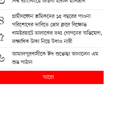
৩
বিশ্ব র‍্যাংকিংয়ে জায়গা হারাল হাবিপ্রবি
৪
গ্রামীণফোন শ্রমিকদের ১৫ বছরের পাওনা
পরিশোধের দাবিতে প্রেস ক্লাবে বিক্ষোভ
৫
ধামইরহাটে তালাকের তথ্য গোপনের অভিযোগ,
লক্ষাধিক টাকা নিয়ে উধাও নারী
৬
জামালপুরবাসীকে ঈদ শুভেচ্ছা জানালেন এম
শুভ পাঠান
আরো