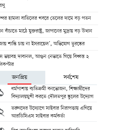
াণু
াম্পের হামলা বাতিলের খবরে তেলের দামে বড় পতন
ন বাঁচাতে মাঠে যুক্তরাষ্ট্র, জাপানের মুদ্রায় বড় উত্থান
জায় শান্তি চায় না ইসরায়েল’, অভিযোগ তুরস্কের
িসে ভয়াবহ দাবানল, আগুন নেভাতে গিয়ে বিধ্বস্ত ২
িকপ্টার
জনপ্রিয়
সর্বশেষ
১
ধর্মপাশায় ব্যতিক্রমী বনভোজন, শিক্ষার্থীদের
বিদ্যালয়মুখী করতে দৌলতপুর স্কুলের উদ্যোগ
২
তরুণদের উদ্যোগে সাইবার নিরাপত্তায় এগিয়ে
আরডিসিএস সাইবার কর্মকর্তা