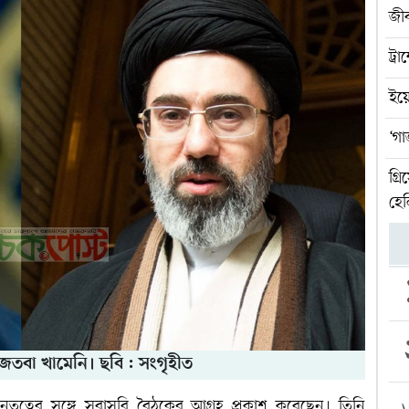
জীব
ট্র
ইয়ে
‘গা
গ্র
হেল
মোজতবা খামেনি। ছবি : সংগৃহীত
নেতৃত্বের সঙ্গে সরাসরি বৈঠকের আগ্রহ প্রকাশ করেছেন। তিনি