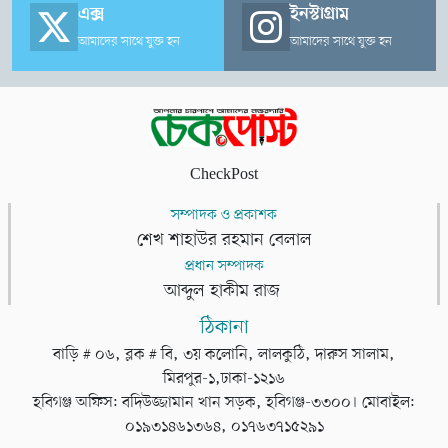
এক্স
ইনস্টাগ্রাম
আমাদের সাথে যুক্ত হন
আমাদের সাথে যুক্ত হন
CheckPost
সম্পাদক ও প্রকাশক
শেখ শাহাউর রহমান বেলাল
প্রধান সম্পাদক
আব্দুল হাকীম রাজ
ঠিকানা
বাড়ি # ০৬, ব্লক # বি, ৩য় কলোনি, লালকুঠি, দারুস সালাম,
মিরপুর-১,ঢাকা-১২১৬
হবিগঞ্জ অফিস: বদিউজ্জামান খান সড়ক, হবিগঞ্জ-৩৩০০। মোবাইল:
০১৯৩১৪৬১৩৬৪, ০১৭৬৩৭১৫২৯১