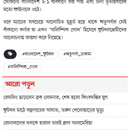
সৌজন্যে বাংলাদেশ ২-১ ব্যবধানে জয় পায় এবং টানা তৃতীয়বারের
মতো ফাইনালে ওঠে।
তবে ম্যাচের সবচেয়ে আলোচিত মুহূর্ত হয়ে থাকে ঋতুপর্ণার সেই
বাঁকানো কর্নার যা এখন ‘অলিম্পিক গোল’ হিসেবে ফুটবলপ্রেমীদের
আলোচনায় জায়গা করে নিয়েছে।
#বাংলাদেশ_ফুটবল
#ঋতুপর্ণা_চাকমা
#অলিম্পিক_গোল
আরো পড়ুন
রেসলিং ছাড়লেন ব্রক লেসনার, শেষ হলো কিংবদন্তির যুগ
ফুটবল মাঠে বজ্রপাতের আঘাত, তরুণ খেলোয়াড়ের মৃত্যু
রোনালদোর দলকে হারাল তারই ক্লাব আলমেরিয়া