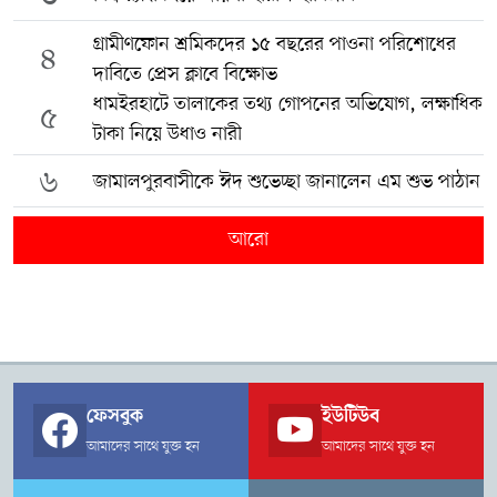
গ্রামীণফোন শ্রমিকদের ১৫ বছরের পাওনা পরিশোধের
৪
দাবিতে প্রেস ক্লাবে বিক্ষোভ
ধামইরহাটে তালাকের তথ্য গোপনের অভিযোগ, লক্ষাধিক
৫
টাকা নিয়ে উধাও নারী
৬
জামালপুরবাসীকে ঈদ শুভেচ্ছা জানালেন এম শুভ পাঠান
আরো
ফেসবুক
ইউটিউব
আমাদের সাথে যুক্ত হন
আমাদের সাথে যুক্ত হন