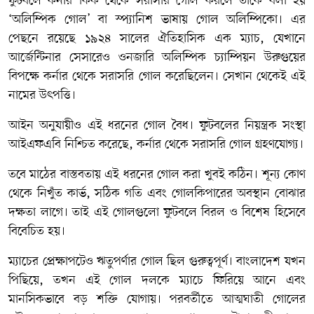
ফুটবলে কর্নার কিক থেকে সরাসরি গোল করলে তাকে বলা হয়
‘অলিম্পিক গোল’ বা স্প্যানিশ ভাষায় গোল অলিম্পিকো। এর
পেছনে রয়েছে ১৯২৪ সালের ঐতিহাসিক এক ম্যাচ, যেখানে
আর্জেন্টিনার সেসারেও ওনজারি অলিম্পিক চ্যাম্পিয়ন উরুগুয়ের
বিপক্ষে কর্নার থেকে সরাসরি গোল করেছিলেন। সেখান থেকেই এই
নামের উৎপত্তি।
আইন অনুযায়ীও এই ধরনের গোল বৈধ। ফুটবলের নিয়ন্ত্রক সংস্থা
আইএফএবি নিশ্চিত করেছে, কর্নার থেকে সরাসরি গোল গ্রহণযোগ্য।
তবে মাঠের বাস্তবতায় এই ধরনের গোল করা খুবই কঠিন। শূন্য কোণ
থেকে নিখুঁত কার্ভ, সঠিক গতি এবং গোলকিপারের অবস্থান বোঝার
দক্ষতা লাগে। তাই এই গোলগুলো ফুটবলে বিরল ও বিশেষ হিসেবে
বিবেচিত হয়।
ম্যাচের প্রেক্ষাপটেও ঋতুপর্ণার গোল ছিল গুরুত্বপূর্ণ। বাংলাদেশ যখন
পিছিয়ে, তখন এই গোল দলকে ম্যাচে ফিরিয়ে আনে এবং
মানসিকভাবে বড় শক্তি যোগায়। পরবর্তীতে আত্মঘাতী গোলের