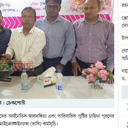
রহ
ভো
দোক
চাঁ
গোম
অভ
নাচ
ড.
ি : চেকপোস্ট
িদের অর্থনৈতিক স্বাবলম্বিতা এবং পারিবারিক পুষ্টির চাহিদা পূরণের
মাইক্রোফাইন্যান্স (দাবি) কর্মসূচি।