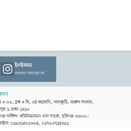
ইনস্টাগ্রাম
আমাদের সাথে যুক্ত হন
কানা
়ি # ০৬, ব্লক # বি, ৩য় কলোনি, লালকুঠি, দারুস সালাম,
পুর-১,ঢাকা-১২১৬
গঞ্জ অফিস: বদিউজ্জামান খান সড়ক, হবিগঞ্জ-৩৩০০।
বাইল: ০১৯৩১৪৬১৩৬৪, ০১৭৬৩৭১৫২৯১