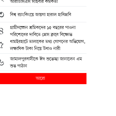
আরডিসিএস সাইবার কর্মকর্তা
৩
বিশ্ব র‍্যাংকিংয়ে জায়গা হারাল হাবিপ্রবি
৪
গ্রামীণফোন শ্রমিকদের ১৫ বছরের পাওনা
পরিশোধের দাবিতে প্রেস ক্লাবে বিক্ষোভ
৫
ধামইরহাটে তালাকের তথ্য গোপনের অভিযোগ,
লক্ষাধিক টাকা নিয়ে উধাও নারী
৬
জামালপুরবাসীকে ঈদ শুভেচ্ছা জানালেন এম
শুভ পাঠান
আরো