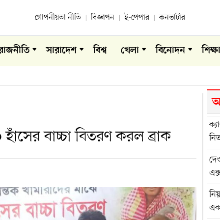
গোপনীয়তা নীতি
বিজ্ঞাপন
ই-পেপার
কনভার্টার
রাজনীতি
সারাদেশ
বিশ্ব
খেলা
বিনোদন
শিক্ষ
আ
ক্য
 হাঁসের বাচ্চা বিতরণ করল ব্রাক
নিত
দেও
এক্
নিয
এ