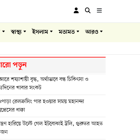
া
স্বাস্থ্য
ইসলাম
মতামত
আরও
রো পড়ুন
ান্সারে শয্যাশায়ী বৃদ্ধ, অর্থাভাবে বন্ধ চিকিৎসা ও
্যদিনের খাবার সংকট
পাড়া রেলক্রসিং পার হওয়ার সময় মহানন্দা
সপ্রেসের ধাক্কা
়ন্ত্রণ হারিয়ে উল্টে গেল ইটবোঝাই ট্রলি, গুরুতর আহত
কজন