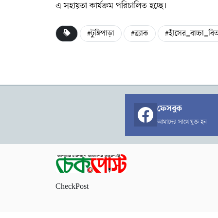
এ সহায়তা কার্যক্রম পরিচালিত হচ্ছে।
#টুঙ্গিপাড়া
#ব্র্যাক
#হাঁসের_বাচ্চা_বি
ফেসবুক
আমাদের সাথে যুক্ত হন
CheckPost