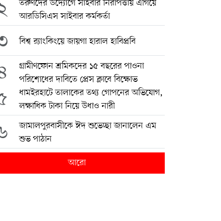
২
তরুণদের উদ্যোগে সাইবার নিরাপত্তায় এগিয়ে
আরডিসিএস সাইবার কর্মকর্তা
৩
বিশ্ব র‍্যাংকিংয়ে জায়গা হারাল হাবিপ্রবি
৪
গ্রামীণফোন শ্রমিকদের ১৫ বছরের পাওনা
পরিশোধের দাবিতে প্রেস ক্লাবে বিক্ষোভ
৫
ধামইরহাটে তালাকের তথ্য গোপনের অভিযোগ,
লক্ষাধিক টাকা নিয়ে উধাও নারী
৬
জামালপুরবাসীকে ঈদ শুভেচ্ছা জানালেন এম
শুভ পাঠান
আরো