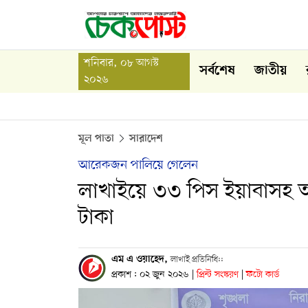
শনিবার, ০৮ আগস্ট
সর্বশেষ
জাতীয়
২০২৬
মূল পাতা
সারাদেশ
আরেকজন পালিয়ে গেলেন
লাখাইয়ে ৩৩ পিস ইয়াবাসহ আ
টাকা
এম এ ওয়াহেদ,
লাখাই প্রতিনিধি::
প্রকাশ : ০২ জুন ২০২৬
|
প্রিন্ট সংস্করণ
|
ফটো কার্ড