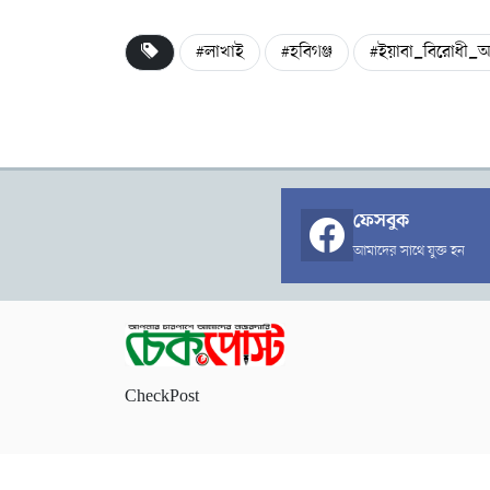
#লাখাই
#হবিগঞ্জ
#ইয়াবা_বিরোধী_অ
ফেসবুক
আমাদের সাথে যুক্ত হন
CheckPost