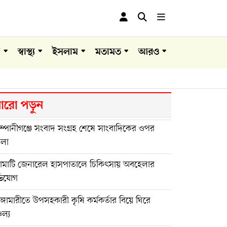
া
স্বাস্থ্য
ইসলাম
মতামত
আরও
রো পড়ুন
্পানীগঞ্জে সংবাদ সংগ্রহ শেষে সাংবাদিকের ওপর
মলা
ঙামাটি জেনারেল হাসপাতালে চিকিৎসায় অবহেলার
িযোগ
ুঙ্গামারীতে উপসহকারী কৃষি কর্মকর্তার বিয়ে ঘিরে
চল্য