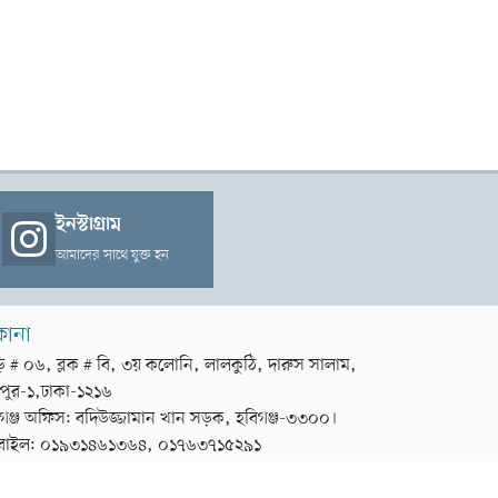
ইনস্টাগ্রাম
আমাদের সাথে যুক্ত হন
কানা
়ি # ০৬, ব্লক # বি, ৩য় কলোনি, লালকুঠি, দারুস সালাম,
পুর-১,ঢাকা-১২১৬
গঞ্জ অফিস: বদিউজ্জামান খান সড়ক, হবিগঞ্জ-৩৩০০।
বাইল: ০১৯৩১৪৬১৩৬৪, ০১৭৬৩৭১৫২৯১