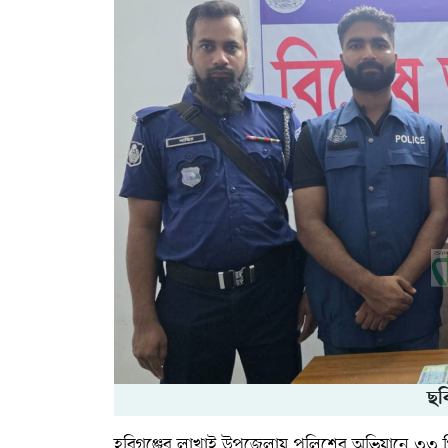
ছব
হবিগঞ্জের লাখাই উপজেলায় পুলিশের অভিযানে ৩৩ 