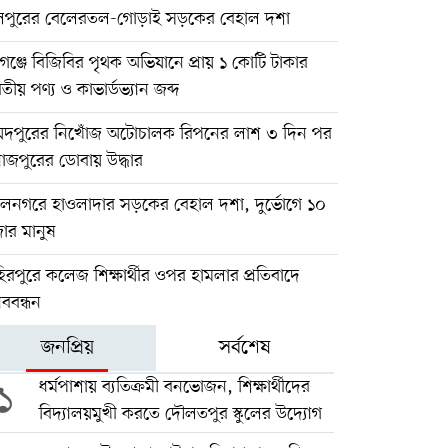
িপুরের বেলেরতল-গোড়াই সড়কের বেহাল দশা
গঞ্জে বিজিবির পৃথক অভিযানে প্রায় ১ কোটি টাকার
তীয় পণ্য ও কাভার্ডভ্যান জব্দ
য়দপুরের নিখোঁজ অটোচালক রিপনের লাশ ৩ দিন পর
াজপুরের ডোবায় উদ্ধার
লনগরে হাওলাদার সড়কের বেহাল দশা, দুর্ভোগে ১০
ার মানুষ
িরপুরে কলেজ শিক্ষার্থীর ওপর হামলার প্রতিবাদে
ববন্ধন
জনপ্রিয়
সর্বশেষ
১
ধর্মপাশায় ব্যতিক্রমী বনভোজন, শিক্ষার্থীদের
বিদ্যালয়মুখী করতে দৌলতপুর স্কুলের উদ্যোগ