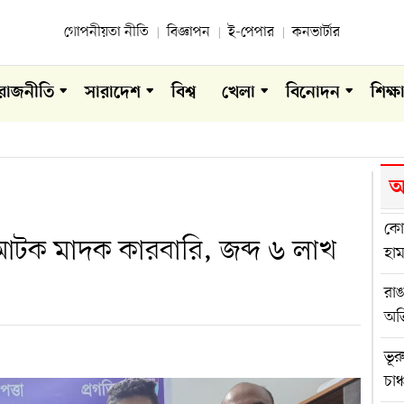
গোপনীয়তা নীতি
বিজ্ঞাপন
ই-পেপার
কনভার্টার
রাজনীতি
সারাদেশ
বিশ্ব
খেলা
বিনোদন
শিক্ষ
আ
কোম
টক মাদক কারবারি, জব্দ ৬ লাখ
হা
রা
অভ
ভূর
চাঞ্