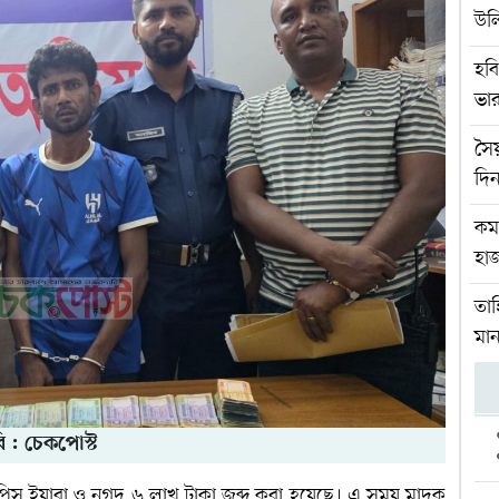
উল
হবি
ভার
সৈ
দিন
কম
হাজ
তাহ
মান
ি : চেকপোস্ট
পিস ইয়াবা ও নগদ ৬ লাখ টাকা জব্দ করা হয়েছে। এ সময় মাদক