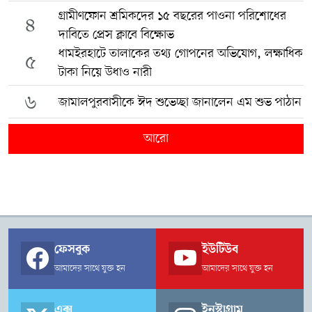
গ্রামীণফোন শ্রমিকদের ১৫ বছরের পাওনা পরিশোধের
৪
দাবিতে প্রেস ক্লাবে বিক্ষোভ
ধামইরহাটে তালাকের তথ্য গোপনের অভিযোগ, লক্ষাধিক
৫
টাকা নিয়ে উধাও নারী
৬
জামালপুরবাসীকে ঈদ শুভেচ্ছা জানালেন এম শুভ পাঠান
আরো
ফেসবুক
ইউটিউব
আমাদের সাথে যুক্ত হন
আমাদের সাথে যুক্ত হন
এক্স
ইনস্টাগ্রাম