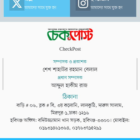
আমাদের সাথে যুক্ত হন
আমাদের সাথে যুক্ত হন
CheckPost
সম্পাদক ও প্রকাশক
শেখ শাহাউর রহমান বেলাল
প্রধান সম্পাদক
আব্দুল হাকীম রাজ
ঠিকানা
বাড়ি # ০৬, ব্লক # বি, ৩য় কলোনি, লালকুঠি, দারুস সালাম,
মিরপুর-১,ঢাকা-১২১৬
হবিগঞ্জ অফিস: বদিউজ্জামান খান সড়ক, হবিগঞ্জ-৩৩০০। মোবাইল:
০১৯৩১৪৬১৩৬৪, ০১৭৬৩৭১৫২৯১