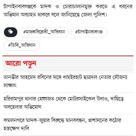
চাঁপাইনবাবগঞ্জকে মাদক ও চোরাচালানমুক্ত করতে এ ধরনের
অভিযান অব্যাহত থাকবে বলে জানিয়েছে জেলা পুলিশ।
#মাদকবিরোধী_অভিযান
#চাঁপাইনবাবগঞ্জ
#ডিবি_অভিযান
আরো পড়ুন
তানভীর আহমেদ রবিনের সঙ্গে ধামইরহাট ছাত্রদল নেতার সৌজন্য
সাক্ষাৎ
হরিরামপুর থানার হেফাজত থেকে মোটরসাইকেল উধাও, দায়িত্বে
অবহেলার অভিযোগ
কমলনগরে মাদক-জুয়ার বিরুদ্ধে মানববন্ধন, প্রশাসনের কঠোর
হস্তক্ষেপ দাবি