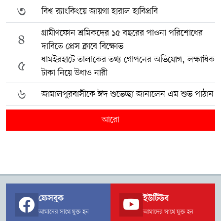
৩
বিশ্ব র‍্যাংকিংয়ে জায়গা হারাল হাবিপ্রবি
গ্রামীণফোন শ্রমিকদের ১৫ বছরের পাওনা পরিশোধের
৪
দাবিতে প্রেস ক্লাবে বিক্ষোভ
ধামইরহাটে তালাকের তথ্য গোপনের অভিযোগ, লক্ষাধিক
৫
টাকা নিয়ে উধাও নারী
৬
জামালপুরবাসীকে ঈদ শুভেচ্ছা জানালেন এম শুভ পাঠান
আরো
ফেসবুক
ইউটিউব
আমাদের সাথে যুক্ত হন
আমাদের সাথে যুক্ত হন