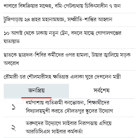
খাবারে বিষক্রিয়ার সন্দেহ, বমি-পেটব্যথায় চিকিৎসাধীন ৭ জন
টুঙ্গিপাড়ায় ২৪ প্রহর মহানামযজ্ঞ, সম্প্রীতি-শান্তির আহ্বান
১০ আগস্ট থেকে ঢাকায় নতুন ট্রেন, বদলে যাচ্ছে গোপালগঞ্জের
যাতায়াত
ছাতকে ছাত্রদল-শিবির কর্মীদের ওপর হামলা, টায়ার জ্বালিয়ে সড়ক
অবরোধ
রৌমারী-চর শৌলমারীসহ ক্ষতিগ্রস্ত এলাকা ঘুরে দেখলেন মন্ত্রী
জনপ্রিয়
সর্বশেষ
ধর্মপাশায় ব্যতিক্রমী বনভোজন, শিক্ষার্থীদের
১
বিদ্যালয়মুখী করতে দৌলতপুর স্কুলের উদ্যোগ
তরুণদের উদ্যোগে সাইবার নিরাপত্তায় এগিয়ে
২
আরডিসিএস সাইবার কর্মকর্তা