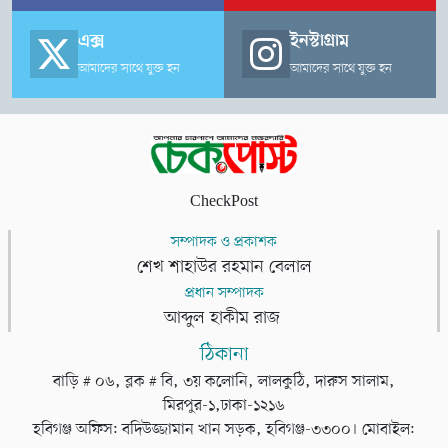
এক্স
ইনস্টাগ্রাম
আমাদের সাথে যুক্ত হন
আমাদের সাথে যুক্ত হন
CheckPost
সম্পাদক ও প্রকাশক
শেখ শাহাউর রহমান বেলাল
প্রধান সম্পাদক
আব্দুল হাকীম রাজ
ঠিকানা
বাড়ি # ০৬, ব্লক # বি, ৩য় কলোনি, লালকুঠি, দারুস সালাম,
মিরপুর-১,ঢাকা-১২১৬
হবিগঞ্জ অফিস: বদিউজ্জামান খান সড়ক, হবিগঞ্জ-৩৩০০। মোবাইল: