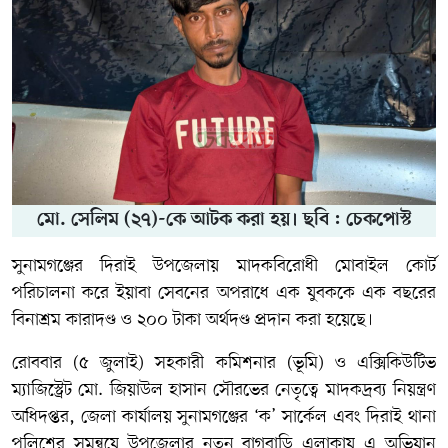
মো. সেলিম (২৭)-কে আটক করা হয়। ছবি : চেকপোস্ট
সুনামগঞ্জের দিরাই উপজেলায় মাদকবিরোধী মোবাইল কোর্ট
পরিচালনা করে ইয়াবা সেবনের অপরাধে এক যুবককে এক বছরের
বিনাশ্রম কারাদণ্ড ও ২০০ টাকা অর্থদণ্ড প্রদান করা হয়েছে।
রোববার (৫ জুলাই) সহকারী কমিশনার (ভূমি) ও এক্সিকিউটিভ
ম্যাজিস্ট্রেট মো. জিয়াউল হাসান সৌরভের নেতৃত্বে মাদকদ্রব্য নিয়ন্ত্রণ
অধিদপ্তর, জেলা কার্যালয় সুনামগঞ্জের ‘ক’ সার্কেল এবং দিরাই থানা
পুলিশের সমন্বয়ে উপজেলার নতুন বাগবাড়ি এলাকায় এ অভিযান