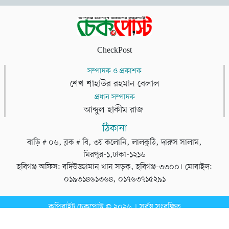
CheckPost
সম্পাদক ও প্রকাশক
শেখ শাহাউর রহমান বেলাল
প্রধান সম্পাদক
আব্দুল হাকীম রাজ
ঠিকানা
বাড়ি # ০৬, ব্লক # বি, ৩য় কলোনি, লালকুঠি, দারুস সালাম,
মিরপুর-১,ঢাকা-১২১৬
হবিগঞ্জ অফিস: বদিউজ্জামান খান সড়ক, হবিগঞ্জ-৩৩০০। মোবাইল:
০১৯৩১৪৬১৩৬৪, ০১৭৬৩৭১৫২৯১
কপিরাইট চেকপোস্ট © ২০২৬ । সর্বস্ব সংরক্ষিত
ডেভেলপার
টেক তরঙ্গ