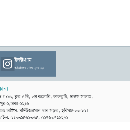
ইনস্টাগ্রাম
আমাদের সাথে যুক্ত হন
কানা
়ি # ০৬, ব্লক # বি, ৩য় কলোনি, লালকুঠি, দারুস সালাম,
পুর-১,ঢাকা-১২১৬
গঞ্জ অফিস: বদিউজ্জামান খান সড়ক, হবিগঞ্জ-৩৩০০।
বাইল: ০১৯৩১৪৬১৩৬৪, ০১৭৬৩৭১৫২৯১