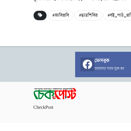
#জাবিপ্রবি
#ছাত্রশিবির
#বই_পাঠ_প্র
ফেসবুক
আমাদের সাথে যুক্ত হন
CheckPost