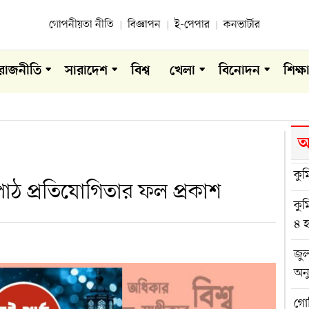
গোপনীয়তা নীতি
বিজ্ঞাপন
ই-পেপার
কনভার্টার
রাজনীতি
সারাদেশ
বিশ্ব
খেলা
বিনোদন
শিক্ষ
আ
কুম
 পাঠ প্রতিযোগিতার ফল প্রকাশ
কুম
৪ হ
জুল
অন
গোব