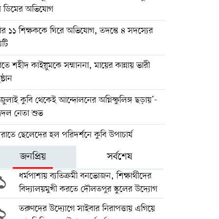
া ডিমের অভিযোগ
ির ১১ শিক্ষককে ঘিরে অভিযোগ, তদন্তে ৪ সদস্যের
িটি
িতে শহীদ কাইয়ুমকে সম্মাননা, মায়ের কান্নায় ভারী
ষ্ঠান
জুলাই কুবি থেকেই আন্দোলনের অগ্নিস্ফুলিঙ্গ ছড়ায়’-
্রদল নেতা শুভ
যরাতে ছেলেদের হল পরিদর্শনে কুবি উপাচার্য
জনপ্রিয়
সর্বশেষ
১
ধর্মপাশায় ব্যতিক্রমী বনভোজন, শিক্ষার্থীদের
বিদ্যালয়মুখী করতে দৌলতপুর স্কুলের উদ্যোগ
২
তরুণদের উদ্যোগে সাইবার নিরাপত্তায় এগিয়ে