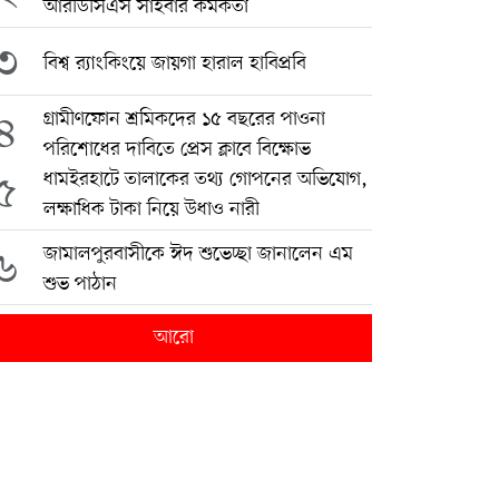
আরডিসিএস সাইবার কর্মকর্তা
৩
বিশ্ব র‍্যাংকিংয়ে জায়গা হারাল হাবিপ্রবি
৪
গ্রামীণফোন শ্রমিকদের ১৫ বছরের পাওনা
পরিশোধের দাবিতে প্রেস ক্লাবে বিক্ষোভ
৫
ধামইরহাটে তালাকের তথ্য গোপনের অভিযোগ,
লক্ষাধিক টাকা নিয়ে উধাও নারী
৬
জামালপুরবাসীকে ঈদ শুভেচ্ছা জানালেন এম
শুভ পাঠান
আরো