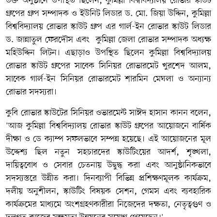
উক্ত অনুষ্ঠানে উপস্থিত ছিলেন, কুমিল্লা বিশ্ববিদ্যালয় রোভার স্কাউট
গ্রুপের গ্রুপ সম্পাদক ও ইউনিট লিডার ড. মো. জিয়া উদ্দিন, কুমিল্লা
বিশ্ববিদ্যালয় রোভার স্কাউট গ্রুপ এর গার্ল-ইন রোভার স্কাউট লিডার
ড. জান্নাতুল ফেরদৌস এবং কুমিল্লা জেলা রোভার সম্পাদক অধ্যক্ষ
মহিউদ্দিন লিটন। এছাড়াও উপস্থিত ছিলেন কুমিল্লা বিশ্ববিদ্যালয়
রোভার স্কাউট গ্রুপের সাবেক সিনিয়র রোভারমেট খুরশেদ আলম,
সাবেক গার্ল-ইন সিনিয়র রোভারমেট শারমিন মেঘলা ও অন্যান্য
রোভার সদস্যরা।
কুবি রোভার স্কাউটের সিনিয়র ওভারমেন্ট সাঈদ হাসান কানন বলেন,
'আজ কুমিল্লা বিশ্ববিদ্যালয় রোভার স্কাউট গ্রুপের আয়োজনে বার্ষিক
দীক্ষা ও ডে ক্যাম্প সফলভাবে সম্পন্ন হয়েছে। এই আয়োজনের মূল
উদ্দেশ্য ছিল নতুন সহচারদের স্কাউটিংয়ের আদর্শ, শৃঙ্খলা,
দায়িত্ববোধ ও সেবার চেতনায় উদ্বুদ্ধ করা এবং আনুষ্ঠানিকভাবে
সদস্যস্তরে উন্নীত করা। দিনব্যাপী বিভিন্ন প্রশিক্ষণমূলক কার্যক্রম,
দলীয় অনুশীলন, স্কাউটিং বিষয়ক সেশন, গেমস এবং ব্যবহারিক
কার্যক্রমের মাধ্যমে অংশগ্রহণকারীরা নিজেদের দক্ষতা, নেতৃত্বগুণ ও