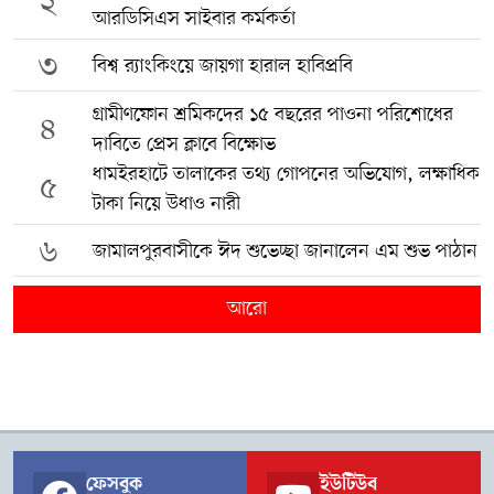
২
আরডিসিএস সাইবার কর্মকর্তা
৩
বিশ্ব র‍্যাংকিংয়ে জায়গা হারাল হাবিপ্রবি
গ্রামীণফোন শ্রমিকদের ১৫ বছরের পাওনা পরিশোধের
৪
দাবিতে প্রেস ক্লাবে বিক্ষোভ
ধামইরহাটে তালাকের তথ্য গোপনের অভিযোগ, লক্ষাধিক
৫
টাকা নিয়ে উধাও নারী
৬
জামালপুরবাসীকে ঈদ শুভেচ্ছা জানালেন এম শুভ পাঠান
আরো
ফেসবুক
ইউটিউব