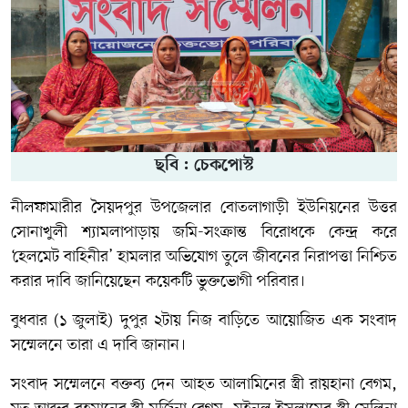
ছবি : চেকপোস্ট
নীলফামারীর সৈয়দপুর উপজেলার বোতলাগাড়ী ইউনিয়নের উত্তর
সোনাখুলী শ্যামলাপাড়ায় জমি-সংক্রান্ত বিরোধকে কেন্দ্র করে
‘হেলমেট বাহিনীর’ হামলার অভিযোগ তুলে জীবনের নিরাপত্তা নিশ্চিত
করার দাবি জানিয়েছেন কয়েকটি ভুক্তভোগী পরিবার।
বুধবার (১ জুলাই) দুপুর ২টায় নিজ বাড়িতে আয়োজিত এক সংবাদ
সম্মেলনে তারা এ দাবি জানান।
সংবাদ সম্মেলনে বক্তব্য দেন আহত আলামিনের স্ত্রী রায়হানা বেগম,