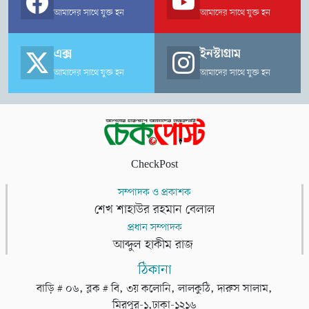
আমাদের সাথে যুক্ত হন
আমাদের সাথে যুক্ত হন
এক্স
ইনস্টাগ্রাম
আমাদের সাথে যুক্ত হন
আমাদের সাথে যুক্ত হন
CheckPost
সম্পাদক ও প্রকাশক
শেখ শাহাউর রহমান বেলাল
প্রধান সম্পাদক
আব্দুল হাকীম রাজ
ঠিকানা
বাড়ি # ০৬, ব্লক # বি, ৩য় কলোনি, লালকুঠি, দারুস সালাম,
মিরপুর-১,ঢাকা-১২১৬