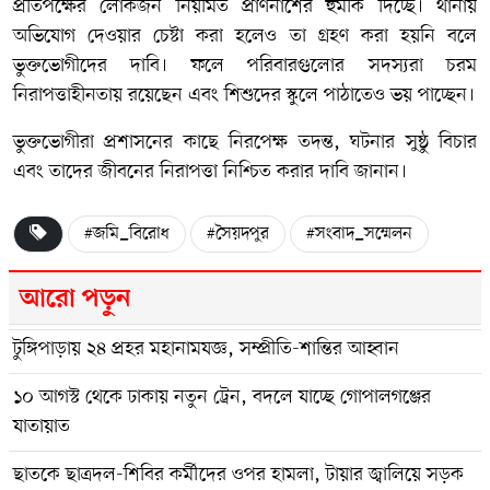
প্রতিপক্ষের লোকজন নিয়মিত প্রাণনাশের হুমকি দিচ্ছে। থানায়
অভিযোগ দেওয়ার চেষ্টা করা হলেও তা গ্রহণ করা হয়নি বলে
ভুক্তভোগীদের দাবি। ফলে পরিবারগুলোর সদস্যরা চরম
নিরাপত্তাহীনতায় রয়েছেন এবং শিশুদের স্কুলে পাঠাতেও ভয় পাচ্ছেন।
ভুক্তভোগীরা প্রশাসনের কাছে নিরপেক্ষ তদন্ত, ঘটনার সুষ্ঠু বিচার
এবং তাদের জীবনের নিরাপত্তা নিশ্চিত করার দাবি জানান।
#জমি_বিরোধ
#সৈয়দপুর
#সংবাদ_সম্মেলন
আরো পড়ুন
টুঙ্গিপাড়ায় ২৪ প্রহর মহানামযজ্ঞ, সম্প্রীতি-শান্তির আহ্বান
১০ আগস্ট থেকে ঢাকায় নতুন ট্রেন, বদলে যাচ্ছে গোপালগঞ্জের
যাতায়াত
ছাতকে ছাত্রদল-শিবির কর্মীদের ওপর হামলা, টায়ার জ্বালিয়ে সড়ক