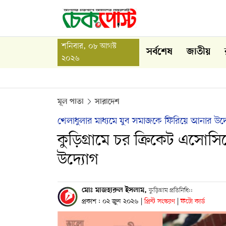
শনিবার, ০৮ আগস্ট
সর্বশেষ
জাতীয়
২০২৬
মূল পাতা
সারাদেশ
খেলাধুলার মাধ্যমে যুব সমাজকে ফিরিয়ে আনার উদ
কুড়িগ্রামে চর ক্রিকেট এসো
উদ্যোগ
মোঃ মাজহারুল ইসলাম,
কুড়িগ্রাম প্রতিনিধি::
প্রকাশ : ০২ জুন ২০২৬
|
প্রিন্ট সংস্করণ
|
ফটো কার্ড