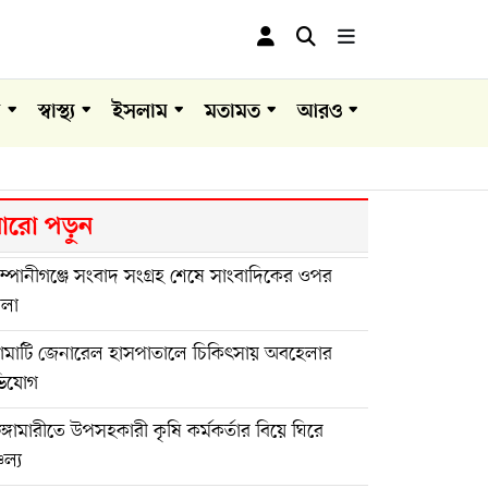
া
স্বাস্থ্য
ইসলাম
মতামত
আরও
রো পড়ুন
্পানীগঞ্জে সংবাদ সংগ্রহ শেষে সাংবাদিকের ওপর
মলা
ঙামাটি জেনারেল হাসপাতালে চিকিৎসায় অবহেলার
িযোগ
ুঙ্গামারীতে উপসহকারী কৃষি কর্মকর্তার বিয়ে ঘিরে
চল্য