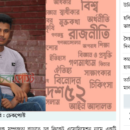
উল
হবি
ভার
সৈ
দিন
কম
হাজ
তাহ
মান
ি : চেকপোস্ট
াজিক সম্পৃক্ততা বাড়াতে চর ক্রিকেট এসোসিয়েশন নামে একটি