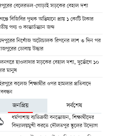
িপুরের বেলেরতল-গোড়াই সড়কের বেহাল দশা
গঞ্জে বিজিবির পৃথক অভিযানে প্রায় ১ কোটি টাকার
তীয় পণ্য ও কাভার্ডভ্যান জব্দ
য়দপুরের নিখোঁজ অটোচালক রিপনের লাশ ৩ দিন পর
াজপুরের ডোবায় উদ্ধার
লনগরে হাওলাদার সড়কের বেহাল দশা, দুর্ভোগে ১০
ার মানুষ
িরপুরে কলেজ শিক্ষার্থীর ওপর হামলার প্রতিবাদে
ববন্ধন
জনপ্রিয়
সর্বশেষ
১
ধর্মপাশায় ব্যতিক্রমী বনভোজন, শিক্ষার্থীদের
বিদ্যালয়মুখী করতে দৌলতপুর স্কুলের উদ্যোগ