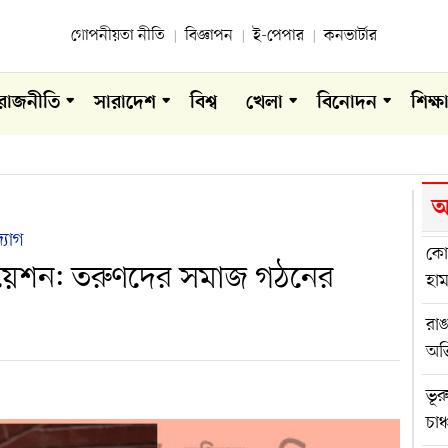
গোপনীয়তা নীতি
বিজ্ঞাপন
ই-পেপার
কনভার্টার
রাজনীতি
সারাদেশ
বিশ্ব
খেলা
বিনোদন
শিক্ষ
আ
্যোগ
কোম
সিয়েশন: তরুণদের সমাজ গঠনের
হা
রা
অভ
ভূর
চাঞ্