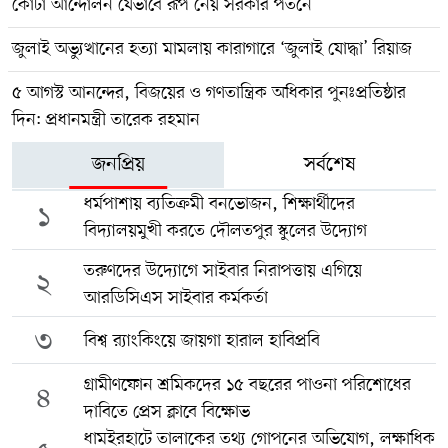
কোটা আন্দোলন যেভাবে রূপ নেয় সরকার পতনে
জুলাই অভ্যুত্থানের হত্যা মামলায় কারাগারে ‘জুলাই যোদ্ধা’ রিয়াজ
৫ আগস্ট আনন্দের, বিজয়ের ও গণতান্ত্রিক অধিকার পুনঃপ্রতিষ্ঠার
দিন: প্রধানমন্ত্রী তারেক রহমান
জনপ্রিয়
সর্বশেষ
ধর্মপাশায় ব্যতিক্রমী বনভোজন, শিক্ষার্থীদের
১
বিদ্যালয়মুখী করতে দৌলতপুর স্কুলের উদ্যোগ
তরুণদের উদ্যোগে সাইবার নিরাপত্তায় এগিয়ে
২
আরডিসিএস সাইবার কর্মকর্তা
৩
বিশ্ব র‍্যাংকিংয়ে জায়গা হারাল হাবিপ্রবি
গ্রামীণফোন শ্রমিকদের ১৫ বছরের পাওনা পরিশোধের
৪
দাবিতে প্রেস ক্লাবে বিক্ষোভ
ধামইরহাটে তালাকের তথ্য গোপনের অভিযোগ, লক্ষাধিক