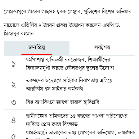
গোমস্তাপুরে গাঁজার গাছসহ যুবক গ্রেপ্তার, পুলিশের বিশেষ অভিযান
নাচোলে এডিপির ৪ উন্নয়ন প্রকল্প উদ্বোধন করলেন এমপি ড.
মিজানুর রহমান
জনপ্রিয়
সর্বশেষ
ধর্মপাশায় ব্যতিক্রমী বনভোজন, শিক্ষার্থীদের
১
বিদ্যালয়মুখী করতে দৌলতপুর স্কুলের উদ্যোগ
তরুণদের উদ্যোগে সাইবার নিরাপত্তায় এগিয়ে
২
আরডিসিএস সাইবার কর্মকর্তা
৩
বিশ্ব র‍্যাংকিংয়ে জায়গা হারাল হাবিপ্রবি
গ্রামীণফোন শ্রমিকদের ১৫ বছরের পাওনা পরিশোধের
৪
দাবিতে প্রেস ক্লাবে বিক্ষোভ
ধামইরহাটে তালাকের তথ্য গোপনের অভিযোগ, লক্ষাধিক
৫