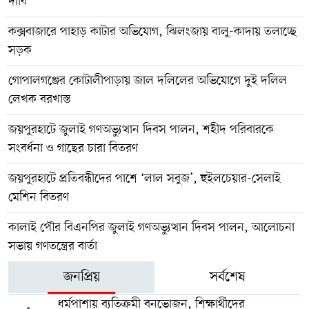
দাবি
কক্সবাজারে পাহাড় কাটার অভিযোগ, ঝিলংজায় বালু-কাদায় তলাচ্ছে
সড়ক
গোপালগঞ্জের কোটালীপাড়ায় জাল দলিলের অভিযোগে দুই দলিল
লেখক বরখাস্ত
জয়পুরহাটে জুলাই গণঅভ্যুত্থান দিবস পালন, শহীদ পরিবারকে
সংবর্ধনা ও গাছের চারা বিতরণ
জয়পুরহাটে প্রতিবন্ধীদের পাশে ‘লাল সবুজ’, হুইলচেয়ার-সেলাই
মেশিন বিতরণ
কালাই পৌর বিএনপির জুলাই গণঅভ্যুত্থান দিবস পালন, আলোচনা
সভায় গণতন্ত্রের বার্তা
জনপ্রিয়
সর্বশেষ
ধর্মপাশায় ব্যতিক্রমী বনভোজন, শিক্ষার্থীদের