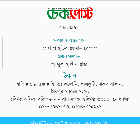
CheckPost
সম্পাদক ও প্রকাশক
শেখ শাহাউর রহমান বেলাল
প্রধান সম্পাদক
আব্দুল হাকীম রাজ
ঠিকানা
বাড়ি # ০৬, ব্লক # বি, ৩য় কলোনি, লালকুঠি, দারুস সালাম,
মিরপুর-১,ঢাকা-১২১৬
হবিগঞ্জ অফিস: বদিউজ্জামান খান সড়ক, হবিগঞ্জ-৩৩০০। মোবাইল:
০১৯৩১৪৬১৩৬৪, ০১৭৬৩৭১৫২৯১
কপিরাইট চেকপোস্ট © ২০২৬ । সর্বস্ব সংরক্ষিত
ডেভেলপার
টেক তরঙ্গ