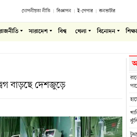
গোপনীয়তা নীতি
বিজ্ঞাপন
ই-পেপার
কনভার্টার
রাজনীতি
সারাদেশ
বিশ্ব
খেলা
বিনোদন
শিক্ষ
আ
রা
্বেগ বাড়ছে দেশজুড়ে
পার
হাম
খা
ঝুঁ
টুথ