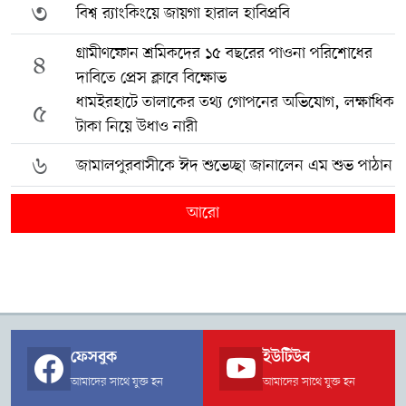
৩
বিশ্ব র‍্যাংকিংয়ে জায়গা হারাল হাবিপ্রবি
গ্রামীণফোন শ্রমিকদের ১৫ বছরের পাওনা পরিশোধের
৪
দাবিতে প্রেস ক্লাবে বিক্ষোভ
ধামইরহাটে তালাকের তথ্য গোপনের অভিযোগ, লক্ষাধিক
৫
টাকা নিয়ে উধাও নারী
৬
জামালপুরবাসীকে ঈদ শুভেচ্ছা জানালেন এম শুভ পাঠান
আরো
ফেসবুক
ইউটিউব
আমাদের সাথে যুক্ত হন
আমাদের সাথে যুক্ত হন