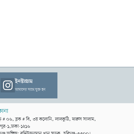
ইনস্টাগ্রাম
আমাদের সাথে যুক্ত হন
কানা
়ি # ০৬, ব্লক # বি, ৩য় কলোনি, লালকুঠি, দারুস সালাম,
পুর-১,ঢাকা-১২১৬
গঞ্জ অফিস: বদিউজ্জামান খান সড়ক, হবিগঞ্জ-৩৩০০।