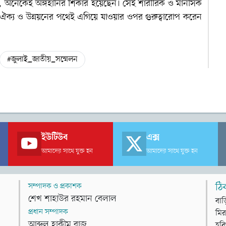
ন, অনেকেই অঙ্গহানির শিকার হয়েছেন। সেই শারীরিক ও মানসিক
ঐক্য ও উন্নয়নের পথেই এগিয়ে যাওয়ার ওপর গুরুত্বারোপ করেন
#জুলাই_জাতীয়_সম্মেলন
ইউটিউব
এক্স
আমাদের সাথে যুক্ত হন
আমাদের সাথে যুক্ত হন
সম্পাদক ও প্রকাশক
ঠি
শেখ শাহাউর রহমান বেলাল
বাড
প্রধান সম্পাদক
মির
আব্দুল হাকীম রাজ
হবি