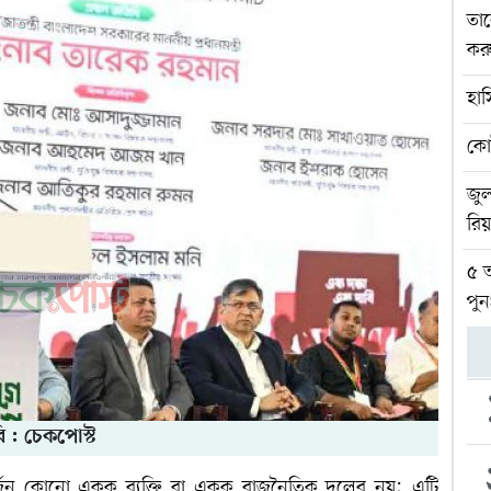
তার
করু
হাস
কো
জুল
রিয
৫ আ
পুন
ি : চেকপোস্ট
 অর্জন কোনো একক ব্যক্তি বা একক রাজনৈতিক দলের নয়; এটি