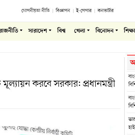
গোপনীয়তা নীতি
বিজ্ঞাপন
ই-পেপার
কনভার্টার
রাজনীতি
সারাদেশ
বিশ্ব
খেলা
বিনোদন
শিক্ষ
আ
বা
মূল্যায়ন করবে সরকার: প্রধানমন্ত্রী
বি
বা
বি
ভা
হা