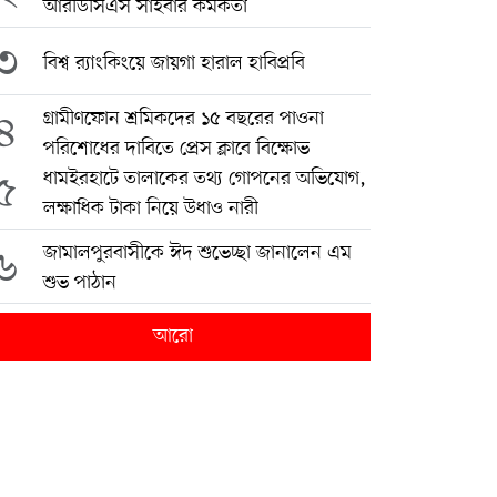
আরডিসিএস সাইবার কর্মকর্তা
৩
বিশ্ব র‍্যাংকিংয়ে জায়গা হারাল হাবিপ্রবি
৪
গ্রামীণফোন শ্রমিকদের ১৫ বছরের পাওনা
পরিশোধের দাবিতে প্রেস ক্লাবে বিক্ষোভ
৫
ধামইরহাটে তালাকের তথ্য গোপনের অভিযোগ,
লক্ষাধিক টাকা নিয়ে উধাও নারী
৬
জামালপুরবাসীকে ঈদ শুভেচ্ছা জানালেন এম
শুভ পাঠান
আরো