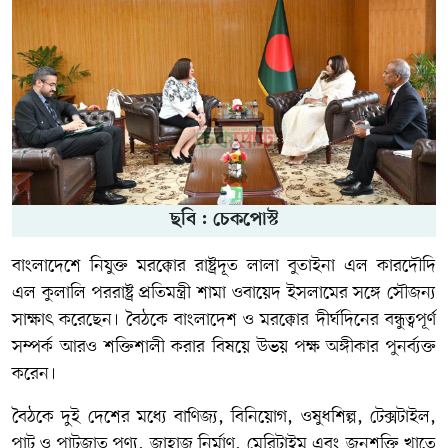
ছবি : চেকপোস্ট
বাংলাদেশে নিযুক্ত মরক্কোর রাষ্ট্রদূত লালা বুতাইনা এল কারদৌদি
এল কুলালি পররাষ্ট্র প্রতিমন্ত্রী শামা ওবায়েদ ইসলামের সঙ্গে সৌজন্য
সাক্ষাৎ করেছেন। বৈঠকে বাংলাদেশ ও মরক্কোর দীর্ঘদিনের বন্ধুত্বপূর্ণ
সম্পর্ক আরও শক্তিশালী করার বিষয়ে উভয় পক্ষ অঙ্গীকার পুনর্ব্যক্ত
করেন।
বৈঠকে দুই দেশের মধ্যে বাণিজ্য, বিনিয়োগ, ওষুধশিল্প, টেক্সটাইল,
পাট ও পাটজাত পণ্য, জাহাজ নির্মাণ, মেরিটাইম এবং জনশক্তি খাতে