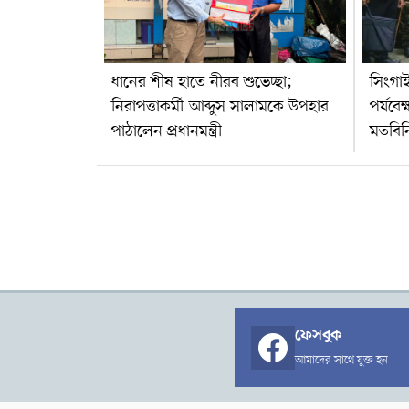
দেশ পুনর্গঠনের পরিকল্পনা বাস্তবায়নে সবাইকে কাজ
করতে হবে।
ধানের শীষ হাতে নীরব শুভেচ্ছা;
সিংগাইর
নিরাপত্তাকর্মী আব্দুস সালামকে উপহার
পর্যবে
পাঠালেন প্রধানমন্ত্রী
মতবিনিম
ফেসবুক
আমাদের সাথে যুক্ত হন