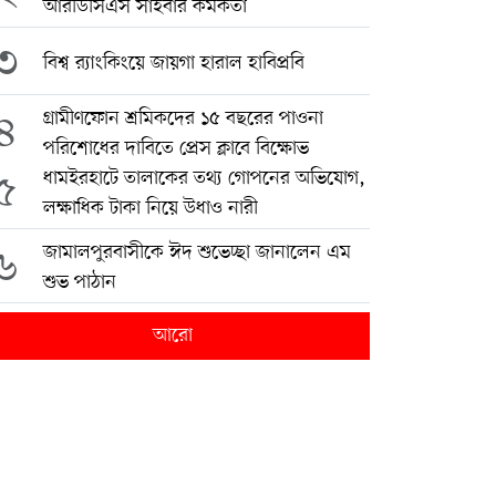
আরডিসিএস সাইবার কর্মকর্তা
৩
বিশ্ব র‍্যাংকিংয়ে জায়গা হারাল হাবিপ্রবি
৪
গ্রামীণফোন শ্রমিকদের ১৫ বছরের পাওনা
পরিশোধের দাবিতে প্রেস ক্লাবে বিক্ষোভ
৫
ধামইরহাটে তালাকের তথ্য গোপনের অভিযোগ,
লক্ষাধিক টাকা নিয়ে উধাও নারী
৬
জামালপুরবাসীকে ঈদ শুভেচ্ছা জানালেন এম
শুভ পাঠান
আরো