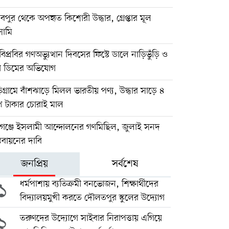
বপুর থেকে অপহৃত কিশোরী উদ্ধার, গ্রেপ্তার মূল
ামি
িপ্রবির গণঅভ্যুত্থান দিবসের ফিস্টে ডালে নাড়িভুঁড়ি ও
া ডিমের অভিযোগ
িগ্রামে বাঁশঝাড়ে মিলল ভারতীয় পণ্য, উদ্ধার সাড়ে ৪
খ টাকার চোরাই মাল
িগঞ্জে ইসলামী আন্দোলনের গণমিছিল, জুলাই সনদ
্তবায়নের দাবি
জনপ্রিয়
সর্বশেষ
১
ধর্মপাশায় ব্যতিক্রমী বনভোজন, শিক্ষার্থীদের
বিদ্যালয়মুখী করতে দৌলতপুর স্কুলের উদ্যোগ
২
তরুণদের উদ্যোগে সাইবার নিরাপত্তায় এগিয়ে