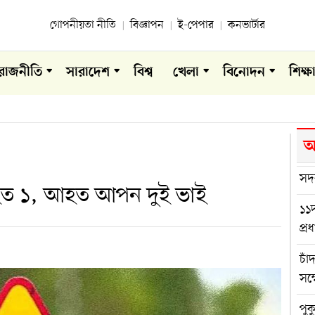
গোপনীয়তা নীতি
বিজ্ঞাপন
ই-পেপার
কনভার্টার
রাজনীতি
সারাদেশ
বিশ্ব
খেলা
বিনোদন
শিক্ষ
আ
সদ
নিহত ১, আহত আপন দুই ভাই
১১দ
প্র
চাঁ
সম্
পুক