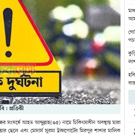
মাধ
আস
গোব
পচ
কুড়
লা
হব
বাস
বি : প্রতিকী
ের সংঘর্ষে আহত আব্দুল্লাহ(৩৫) নামে চিকিৎসাধীন অবস্থায় মারা
র ছেলে এবং মেসার্স সুরমা ট্রান্সপোর্টের মিরপুর শাখার মালিক