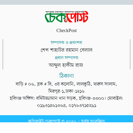
CheckPost
সম্পাদক ও প্রকাশক
শেখ শাহাউর রহমান বেলাল
প্রধান সম্পাদক
আব্দুল হাকীম রাজ
ঠিকানা
বাড়ি # ০৬, ব্লক # বি, ৩য় কলোনি, লালকুঠি, দারুস সালাম,
মিরপুর-১,ঢাকা-১২১৬
হবিগঞ্জ অফিস: বদিউজ্জামান খান সড়ক, হবিগঞ্জ-৩৩০০। মোবাইল:
০১৯৩১৪৬১৩৬৪, ০১৭৬৩৭১৫২৯১
কপিরাইট চেকপোস্ট © ২০২৬ । সর্বস্ব সংরক্ষিত
ডেভেলপার
টেক তরঙ্গ