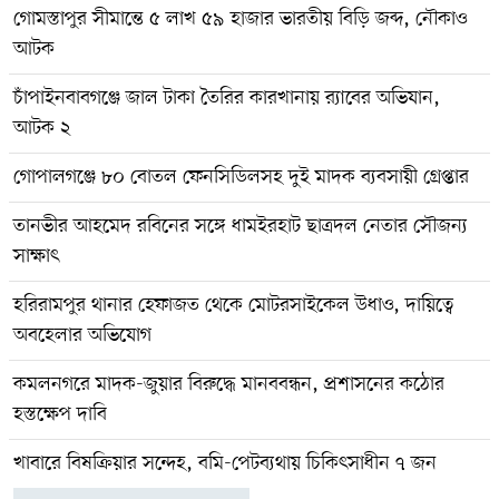
গোমস্তাপুর সীমান্তে ৫ লাখ ৫৯ হাজার ভারতীয় বিড়ি জব্দ, নৌকাও
আটক
চাঁপাইনবাবগঞ্জে জাল টাকা তৈরির কারখানায় র‌্যাবের অভিযান,
আটক ২
গোপালগঞ্জে ৮০ বোতল ফেনসিডিলসহ দুই মাদক ব্যবসায়ী গ্রেপ্তার
তানভীর আহমেদ রবিনের সঙ্গে ধামইরহাট ছাত্রদল নেতার সৌজন্য
সাক্ষাৎ
হরিরামপুর থানার হেফাজত থেকে মোটরসাইকেল উধাও, দায়িত্বে
অবহেলার অভিযোগ
কমলনগরে মাদক-জুয়ার বিরুদ্ধে মানববন্ধন, প্রশাসনের কঠোর
হস্তক্ষেপ দাবি
খাবারে বিষক্রিয়ার সন্দেহ, বমি-পেটব্যথায় চিকিৎসাধীন ৭ জন