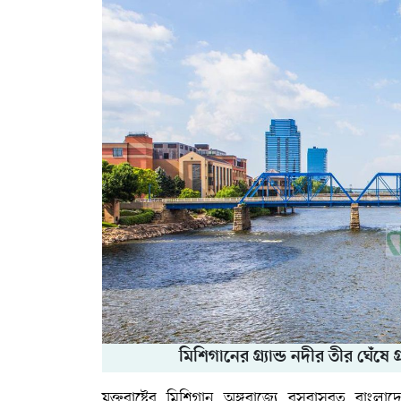
মিশিগানের গ্র্যান্ড নদীর তীর ঘেঁষে 
যুক্তরাষ্ট্রের মিশিগান অঙ্গরাজ্যে বসবাসরত বাংল