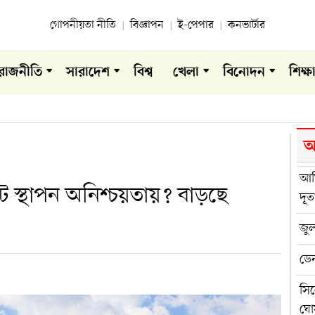
গোপনীয়তা নীতি
বিজ্ঞাপন
ই-পেপার
কনভার্টার
রাজনীতি
সারাদেশ
বিশ্ব
খেলা
বিনোদন
শিক্ষ
আ
আম
লেট স্থাপন অনিশ্চয়তায়? বাড়ছে
দূত
জুল
ডেন
সিল
ঘো