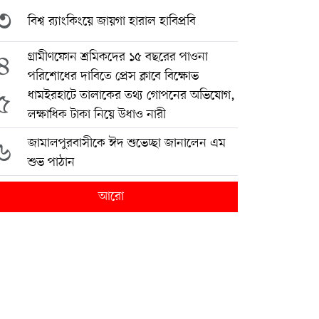
৩
বিশ্ব র‍্যাংকিংয়ে জায়গা হারাল হাবিপ্রবি
৪
গ্রামীণফোন শ্রমিকদের ১৫ বছরের পাওনা
পরিশোধের দাবিতে প্রেস ক্লাবে বিক্ষোভ
৫
ধামইরহাটে তালাকের তথ্য গোপনের অভিযোগ,
লক্ষাধিক টাকা নিয়ে উধাও নারী
৬
জামালপুরবাসীকে ঈদ শুভেচ্ছা জানালেন এম
শুভ পাঠান
আরো