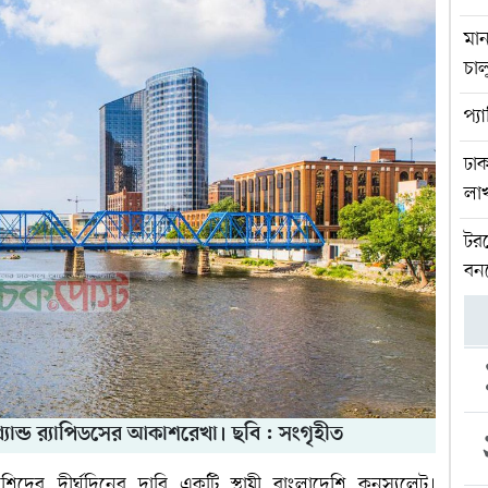
মান
চাল
প্য
ঢা
লা
টরন
বন
গ্র্যান্ড র‍্যাপিডসের আকাশরেখা। ছবি : সংগৃহীত
াদেশিদের দীর্ঘদিনের দাবি একটি স্থায়ী বাংলাদেশি কনস্যুলেট।