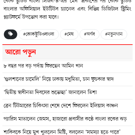
কোক স্টুডিও বাংলা সিজন-৪-এর ‘মেঘ’ প্রকাশের পর কোক স্টুডিও
বাংলার অফিসিয়াল ইউটিউব চ্যানেল এবং বিভিন্ন ডিজিটাল স্ট্রিমিং
প্ল্যাটফর্মে উপভোগ করা যাবে।
#কোকস্টুডিওবাংলা
#মেঘ
#অর্ণব
#নতুনগান
আরো পড়ুন
৮ বছর পর বড় পর্দায় ফিরছেন আমিন খান
‘গুলশানের চামেলি’ নিয়ে ঢাকায় মধুমিতা, চান ফুচকার স্বাদ
‘দ্বিতীয় স্বাধীনতা দিবসের শুভেচ্ছা’ জানালেন তিশা
ব্রেন টিউমারের চিকিৎসা শেষে দেশে ফিরলেন ইলিয়াস কাঞ্চন
প্যারিস মাতালেন জেমস, হাজারো প্রবাসীর কণ্ঠে বাংলা রকের ঝড়
শাকিবকে নিয়ে মুখ খুললেন মিষ্টি, বললেন ‘সমস্যা হতে পারে’