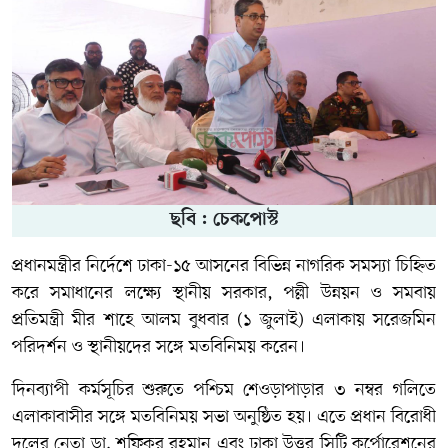
ছবি : চেকপোস্ট
প্রধানমন্ত্রীর নির্দেশে ঢাকা-১৫ আসনের বিভিন্ন নাগরিক সমস্যা চিহ্নিত
করে সমাধানের লক্ষ্যে স্থানীয় সরকার, পল্লী উন্নয়ন ও সমবায়
প্রতিমন্ত্রী মীর শাহে আলম বুধবার (১ জুলাই) এলাকায় সরেজমিন
পরিদর্শন ও স্থানীয়দের সঙ্গে মতবিনিময় করেন।
দিনব্যাপী কর্মসূচির শুরুতে পশ্চিম শেওড়াপাড়ার ৩ নম্বর গলিতে
এলাকাবাসীর সঙ্গে মতবিনিময় সভা অনুষ্ঠিত হয়। এতে প্রধান বিরোধী
দলের নেতা ডা. শফিকুর রহমান এবং ঢাকা উত্তর সিটি কর্পোরেশনের