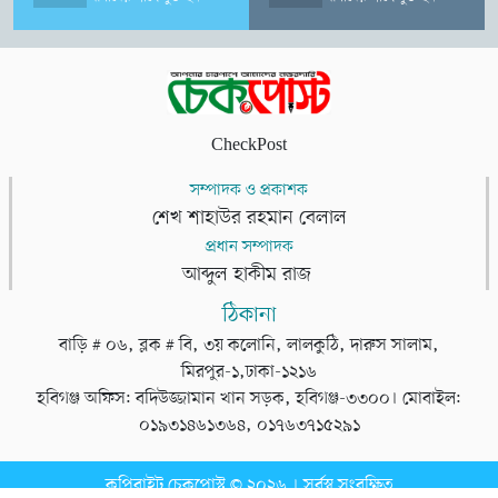
CheckPost
সম্পাদক ও প্রকাশক
শেখ শাহাউর রহমান বেলাল
প্রধান সম্পাদক
আব্দুল হাকীম রাজ
ঠিকানা
বাড়ি # ০৬, ব্লক # বি, ৩য় কলোনি, লালকুঠি, দারুস সালাম,
মিরপুর-১,ঢাকা-১২১৬
হবিগঞ্জ অফিস: বদিউজ্জামান খান সড়ক, হবিগঞ্জ-৩৩০০। মোবাইল:
০১৯৩১৪৬১৩৬৪, ০১৭৬৩৭১৫২৯১
কপিরাইট চেকপোস্ট © ২০২৬ । সর্বস্ব সংরক্ষিত