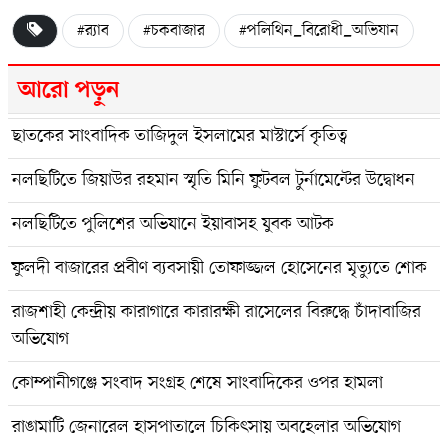
#র‍্যাব
#চকবাজার
#পলিথিন_বিরোধী_অভিযান
আরো পড়ুন
ছাতকের সাংবাদিক তাজিদুল ইসলামের মাস্টার্সে কৃতিত্ব
নলছিটিতে জিয়াউর রহমান স্মৃতি মিনি ফুটবল টুর্নামেন্টের উদ্বোধন
নলছিটিতে পুলিশের অভিযানে ইয়াবাসহ যুবক আটক
ফুলদী বাজারের প্রবীণ ব্যবসায়ী তোফাজ্জল হোসেনের মৃত্যুতে শোক
রাজশাহী কেন্দ্রীয় কারাগারে কারারক্ষী রাসেলের বিরুদ্ধে চাঁদাবাজির
অভিযোগ
কোম্পানীগঞ্জে সংবাদ সংগ্রহ শেষে সাংবাদিকের ওপর হামলা
রাঙামাটি জেনারেল হাসপাতালে চিকিৎসায় অবহেলার অভিযোগ