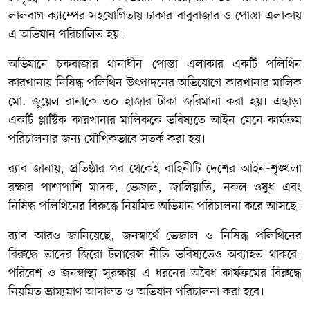
লালবাগ ক্যাম্পের সহযোগিতায় ঢাকার বাবুবাজার ও পোস্তা এলাকায়
এ অভিযান পরিচালিত হয়।
অভিযানে চকবাজার থানাধীন পোস্তা এলাকার একটি পলিথিন
কারখানায় নিষিদ্ধ পলিথিন উৎপাদনের অভিযোগে কারখানার মালিক
মো. জুয়েল রানাকে ৩০ হাজার টাকা জরিমানা করা হয়। এছাড়া
একটি প্লাস্টিক কারখানার মালিককে ভবিষ্যতে আইন মেনে কার্যক্রম
পরিচালনার জন্য মৌখিকভাবে সতর্ক করা হয়।
র‍্যাব জানায়, প্রতিষ্ঠার পর থেকেই বাহিনীটি দেশের আইন-শৃঙ্খলা
রক্ষার পাশাপাশি মাদক, ভেজাল, জালিয়াতি, নকল ওষুধ এবং
নিষিদ্ধ পলিথিনের বিরুদ্ধে নিয়মিত অভিযান পরিচালনা করে আসছে।
র‍্যাব আরও জানিয়েছে, জনস্বার্থে ভেজাল ও নিষিদ্ধ পলিথিনের
বিরুদ্ধে তাদের জিরো টলারেন্স নীতি ভবিষ্যতেও অব্যাহত থাকবে।
পরিবেশ ও জনস্বাস্থ্য সুরক্ষায় এ ধরনের অবৈধ কার্যক্রমের বিরুদ্ধে
নিয়মিত ভ্রাম্যমাণ আদালত ও অভিযান পরিচালনা করা হবে।