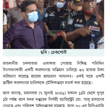
ছবি : চেকপোস্ট
রাজধানীর চকবাজার এলাকার পোস্তায় নিষিদ্ধ পলিথিন
উৎপাদনকারী একটি কারখানায় অভিযান চালিয়ে ৩০ হাজার টাকা
জরিমানা করেছে র‍্যাবের ভ্রাম্যমাণ আদালত। একই সঙ্গে একটি
প্লাস্টিক কারখানার মালিককে মৌখিকভাবে সতর্ক করা হয়েছে।
র‍্যাব জানায়, মঙ্গলবার (৭ জুলাই ২০২৬) সকাল ১১টা থেকে দুপুর
১টা পর্যন্ত র‍্যাব সদর দপ্তরের নির্বাহী ম্যাজিস্ট্রেট মো. আবু হাসানের
নেতৃত্বে এবং পরিবেশ অধিদপ্তরের সমন্বয়ে, র‍্যাব-১০-এর সিপিএসসি