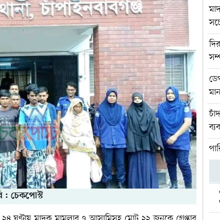
মাদ
সচ
দির
সম
ডেপ
মান
চাঁ
ব্য
পার
ি : চেকপোস্ট
 ২৪ ঘণ্টায় মাদক মামলার ৭ আসামিসহ মোট ২২ জনকে গ্রেপ্তার