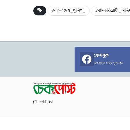
#বাংলাদেশ_পুলিশ_
#মাদকবিরোধী_অভি
ফেসবুক
আমাদের সাথে যুক্ত হন
CheckPost
কপিরাইট চেকপোস্ট © ২০২৬ । সর্বস্ব সংরক্ষিত