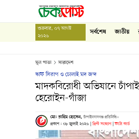
শুক্রবার, ০৭ আগস্ট
সর্বশেষ
জাতীয়
২০২৬
মূল পাতা
সারাদেশ
স্কাফ সিরাপ ও চোলাই মদ জব্দ
মাদকবিরোধী অভিযানে চাঁপাই
হেরোইন-গাঁজা
মো: রাহিম হোসেন,
চাঁপাইনবাবগঞ্জ প্রতিনিধি::
প্রকাশ : ০৮ জুলাই ২০২৬
|
প্রিন্ট সংস্করণ
|
ফটো কার্ড