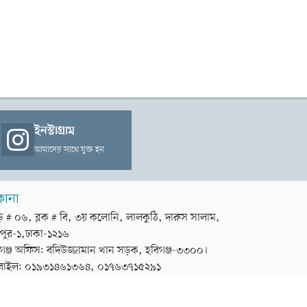
ইনস্টাগ্রাম
আমাদের সাথে যুক্ত হন
কানা
়ি # ০৬, ব্লক # বি, ৩য় কলোনি, লালকুঠি, দারুস সালাম,
পুর-১,ঢাকা-১২১৬
গঞ্জ অফিস: বদিউজ্জামান খান সড়ক, হবিগঞ্জ-৩৩০০।
বাইল: ০১৯৩১৪৬১৩৬৪, ০১৭৬৩৭১৫২৯১
ডেভেলপার
টেক তরঙ্গ