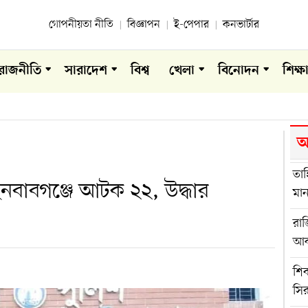
গোপনীয়তা নীতি
বিজ্ঞাপন
ই-পেপার
কনভার্টার
রাজনীতি
সারাদেশ
বিশ্ব
খেলা
বিনোদন
শিক্ষ
আ
তাহ
নবাবগঞ্জে আটক ২২, উদ্ধার
মান
রাজি
আক
শিব
সির