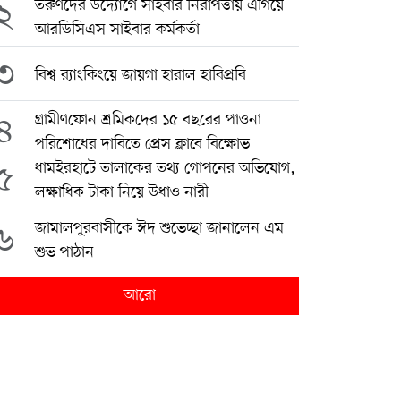
২
তরুণদের উদ্যোগে সাইবার নিরাপত্তায় এগিয়ে
আরডিসিএস সাইবার কর্মকর্তা
৩
বিশ্ব র‍্যাংকিংয়ে জায়গা হারাল হাবিপ্রবি
৪
গ্রামীণফোন শ্রমিকদের ১৫ বছরের পাওনা
পরিশোধের দাবিতে প্রেস ক্লাবে বিক্ষোভ
৫
ধামইরহাটে তালাকের তথ্য গোপনের অভিযোগ,
লক্ষাধিক টাকা নিয়ে উধাও নারী
৬
জামালপুরবাসীকে ঈদ শুভেচ্ছা জানালেন এম
শুভ পাঠান
আরো