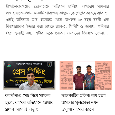
চাঁপাইনবাবগঞ্জের ভোলাহাটে অভিযান চালিয়ে অপহরণ মামলার
এজাহারভুক্ত প্রধান আসামি পারভেজ আহমেদকে গ্রেপ্তার করেছে র‍্যাব-৫।
একই অভিযানে তার হেফাজত থেকে অপহৃত ১৫ বছর বয়সী এক
কিশোরীকেও উদ্ধার করা হয়েছে।র‍্যাব-৫, সিপিসি-১ জানায়, শনিবার
(২৫ জুলাই) সন্ধ্যা ৭টার দিকে গোপন সংবাদের ভিত্তিতে ভোলাহাট
উপজেলার মোশরীভূজা জামতলা বাগানপাড়া এলাকায় অভিযান চালানো
হয়। অভিযানে সিলেট মহানগরের শাহপরাণ (রহ.) থানার কানুগুউল
গ্রামের বাসিন্দা পারভেজ আহমেদ (৩০) গ্রেপ্তার হন। তিনি অপহরণ
মামলার এজাহারভুক্ত ১ নম্বর আসামি।র‍্যাবের তথ্যমতে, ভিকটিমের
পরিবারের সঙ্গে পূর্ব পরিচয়ের সুযোগ নিয়ে পারভেজ আহমেদ কিশোরীকে
বিয়ের প্রলোভনসহ বিভিন্নভাবে যোগাযোগের চেষ্টা করতেন। অভিযোগ
রয়েছে, গত ১২ জুলাই সকালে সহযোগীদের নিয়ে একটি নোয়া গাড়িতে
এসে কিশোরীকে জোরপূর্বক তুলে নিয়ে যান।এ ঘটনায় ভিকটিমের বাবা
সিলেটের শাহপরাণ (রহ.) থানায় নারী ও শিশু নির্যাতন দমন আইন,
বকশীগঞ্জে সেচ নিয়ে মালেক
ঝালকাঠির মলিনা রায় হত্যা
২০০০ (সংশোধিত ২০০৩)-এর সংশ্লিষ্ট ধারায় মামলা দায়ের করেন।
হত্যা: র‍্যাবের অভিযানে গ্রেপ্তার
মামলার মূলহোতা নয়ন
অভিযান শেষে গ্রেপ্তার আসামি এবং উদ্ধার হওয়া কিশোরীকে পরবর্তী
প্রধান আসামি বিদ্যুৎ
ডাকুয়া র‍্যাবের জালে
আইনগত ব্যবস্থা গ্রহণের জন্য মামলার তদন্তকারী কর্মকর্তার নিকট