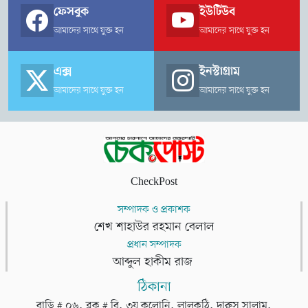
ফেসবুক
ইউটিউব
আমাদের সাথে যুক্ত হন
আমাদের সাথে যুক্ত হন
এক্স
ইনস্টাগ্রাম
আমাদের সাথে যুক্ত হন
আমাদের সাথে যুক্ত হন
CheckPost
সম্পাদক ও প্রকাশক
শেখ শাহাউর রহমান বেলাল
প্রধান সম্পাদক
আব্দুল হাকীম রাজ
ঠিকানা
বাড়ি # ০৬, ব্লক # বি, ৩য় কলোনি, লালকুঠি, দারুস সালাম,