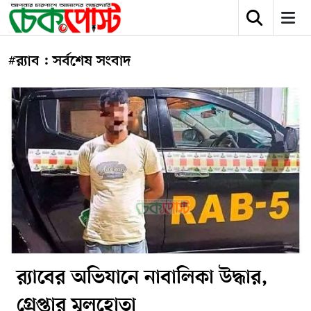
#র‍্যাব : সর্বশেষ সংবাদ
র‍্যাবের অভিযানে নাবালিকা উদ্ধার,
গ্রেপ্তার মূলহোতা