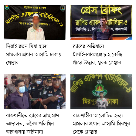
হস্তান্তরের উদ্দেশ্যে চাঁপাইনবাবগঞ্জ সদর থানায় নিরাপদ হেফাজতে দেওয়া
হয়েছে বলে জানিয়েছে র‍্যাব।উল্লেখ্য, মামলাটি তদন্তাধীন। অভিযোগের
বিষয়ে আদালতের চূড়ান্ত রায়ের আগে অভিযুক্ত ব্যক্তিকে আইনগতভাবে
দোষী সাব্যস্ত হিসেবে গণ্য করা হয় না।
দিরাই রতন মিয়া হত্যা
র‍্যাবের অভিযানে
মামলার প্রধান আসামি ঢাকায়
চাঁপাইনবাবগঞ্জে ৮.২ কেজি
গ্রেপ্তার
গাঁজা উদ্ধার, যুবক গ্রেপ্তার
রাজধানীতে র‍্যাবের ভ্রাম্যমাণ
রাজশাহীর আলোচিত হত্যা
আদালত, অবৈধ পলিথিন
মামলার প্রধান আসামি মিরপুর
কারখানায় জরিমানা
থেকে গ্রেপ্তার