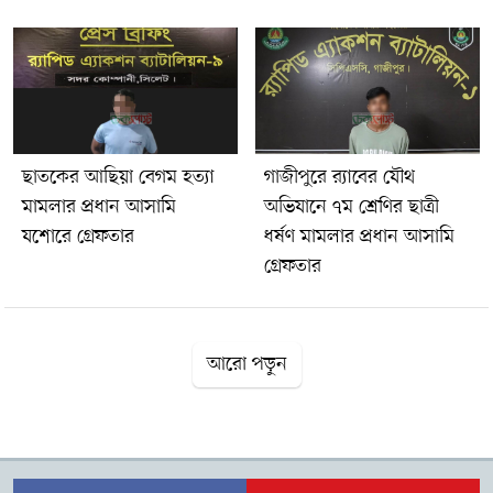
ছাতকের আছিয়া বেগম হত্যা
গাজীপুরে র‌্যাবের যৌথ
মামলার প্রধান আসামি
অভিযানে ৭ম শ্রেণির ছাত্রী
যশোরে গ্রেফতার
ধর্ষণ মামলার প্রধান আসামি
গ্রেফতার
আরো পড়ুন